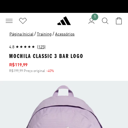
1
/
/
Página Inicial
Training
Acessórios
4.8
(125)
MOCHILA CLASSIC 3 BAR LOGO
Preço com desconto
R$119,99
R$199,99 Preço original
-40%
Desconto