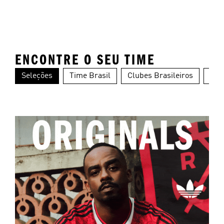
ENCONTRE O SEU TIME
Seleções
Time Brasil
Clubes Brasileiros
Clu
Alemanha
Argentina
Es