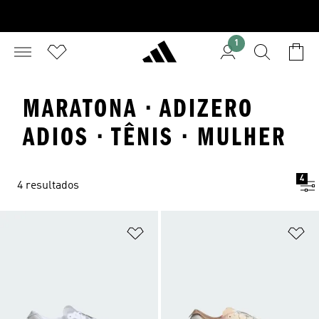
1
MARATONA · ADIZERO
ADIOS · TÊNIS · MULHER
4
4 resultados
Adicionar à Lista de Desejos
Ad