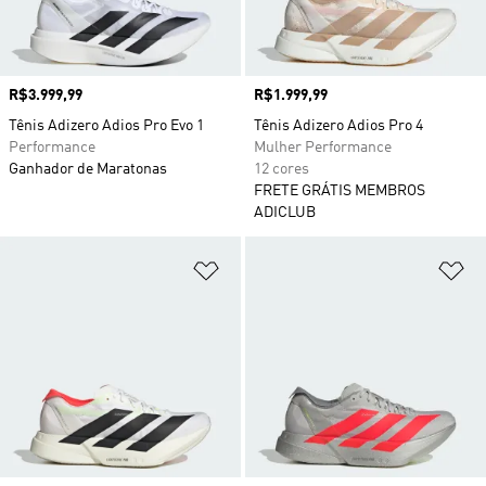
Preço
R$3.999,99
Preço
R$1.999,99
Tênis Adizero Adios Pro Evo 1
Tênis Adizero Adios Pro 4
Performance
Mulher Performance
Ganhador de Maratonas
12 cores
FRETE GRÁTIS MEMBROS
ADICLUB
Adicionar à Lista de Desejos
Ad