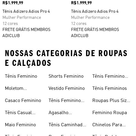
Preço
R$1.999,99
Preço
R$1.999,99
Tênis Adizero Adios Pro 4
Tênis Adizero Adios Pro 4
Mulher Performance
Mulher Performance
12 cores
12 cores
FRETE GRÁTIS MEMBROS
FRETE GRÁTIS MEMBROS
ADICLUB
ADICLUB
NOSSAS CATEGORIAS DE ROUPAS
E CALÇADOS
Tênis Feminino
Shorts Feminino
Tênis Feminino
Em Promoção
Moletom
Vestido Feminino
Tênis Femininos
Feminino
Casaco Feminino
Tênis Feminino
Roupas Plus Size
Preto
Feminino
Tênis Casual
Agasalho
Feminino Roupa
Feminino
Feminino
Maio Feminino
Tênis Caminhada
Chinelos Para
Feminino
Meninas