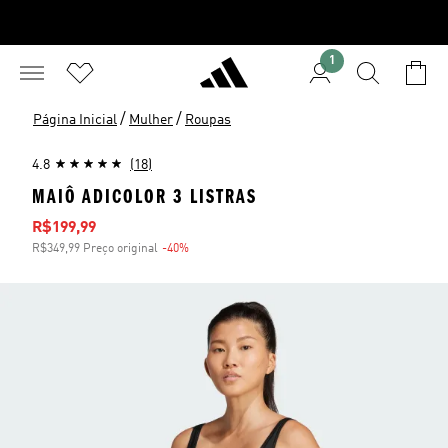
1
/
/
Página Inicial
Mulher
Roupas
4.8
(18)
MAIÔ ADICOLOR 3 LISTRAS
Preço com desconto
R$199,99
R$349,99 Preço original
-40%
Desconto