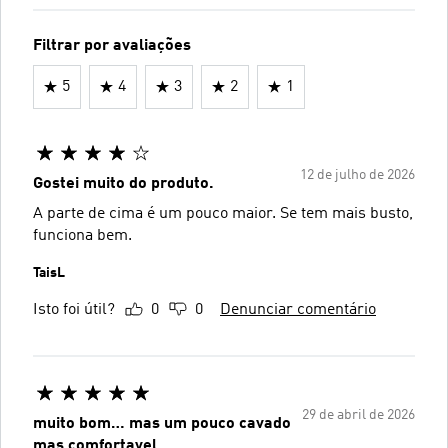
Filtrar por avaliações
5
4
3
2
1
12 de julho de 2026
Gostei muito do produto.
A parte de cima é um pouco maior. Se tem mais busto,
funciona bem.
TaisL
Isto foi útil?
0
0
Denunciar comentário
29 de abril de 2026
muito bom… mas um pouco cavado
mas comfortavel