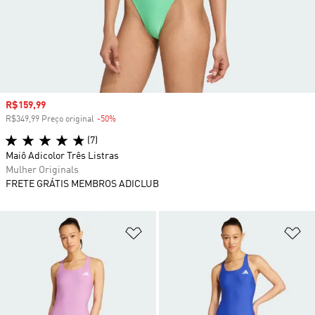
Preço com desconto
R$159,99
R$349,99 Preço original
-50%
Desconto
(7)
Maiô Adicolor Três Listras
Mulher Originals
FRETE GRÁTIS MEMBROS ADICLUB
Adicionar à Lista de Desejos
Ad