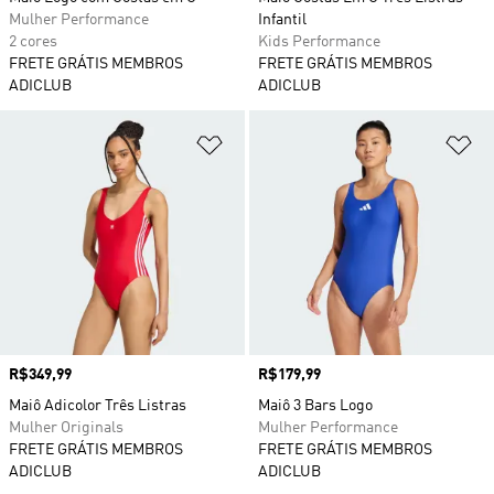
Mulher Performance
Infantil
2 cores
Kids Performance
FRETE GRÁTIS MEMBROS
FRETE GRÁTIS MEMBROS
ADICLUB
ADICLUB
Adicionar à Lista de Desejos
Ad
Preço
R$349,99
Preço
R$179,99
Maiô Adicolor Três Listras
Maiô 3 Bars Logo
Mulher Originals
Mulher Performance
FRETE GRÁTIS MEMBROS
FRETE GRÁTIS MEMBROS
ADICLUB
ADICLUB