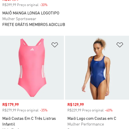
R$399,99 Preço original
-30%
Desconto
MAIÔ MANGA LONGA LOGOTIPO
Mulher Sportswear
FRETE GRÁTIS MEMBROS ADICLUB
Adicionar à Lista de Desejos
Ad
Preço com desconto
R$179,99
Preço com desconto
R$129,99
R$279,99 Preço original
-35%
Desconto
R$229,99 Preço original
-40%
Desconto
Maiô Costas Em C Três Listras
Maiô Logo com Costas em C
Infantil
Mulher Performance