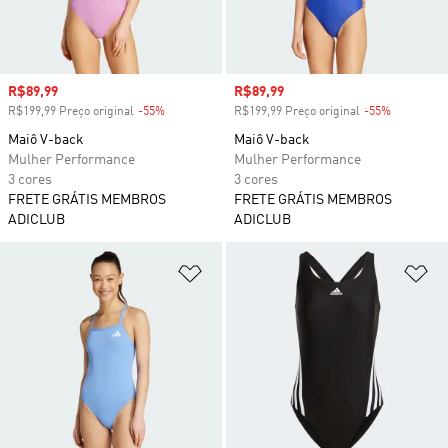
Preço com desconto
R$89,99
Preço com desconto
R$89,99
R$199,99 Preço original
-55%
Desconto
R$199,99 Preço original
-55%
Desconto
Maiô V-back
Maiô V-back
Mulher Performance
Mulher Performance
3 cores
3 cores
FRETE GRÁTIS MEMBROS
FRETE GRÁTIS MEMBROS
ADICLUB
ADICLUB
Adicionar à Lista de Desejos
Ad