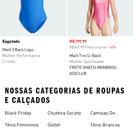
Esgotado
Preço com desconto
R$199,99
R$349,99 Preço original
-40%
Desconto
Maiô 3 Bars Logo
Mulher Performance
Maiô Tiro U-Back
2 cores
Mulher Sportswear
FRETE GRÁTIS MEMBROS
ADICLUB
NOSSAS CATEGORIAS DE ROUPAS
E CALÇADOS
Black Friday
Chuteira Society
Camisas De
Times
Tênis Femininos
Outlet
Tênis Brancos