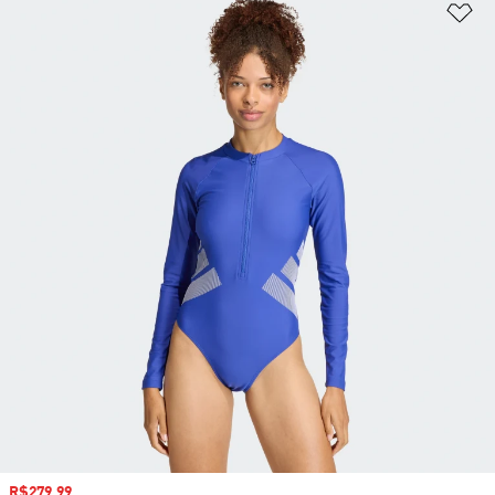
Ad
Preço com desconto
R$279,99