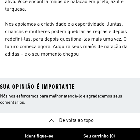
ativo. Você encontra maiôs de natação em preto, azul e
turquesa.
Nós apoiamos a criatividade e a esportividade. Juntas,
crianças e mulheres podem quebrar as regras e depois
redefini-las, para depois questioná-las mais uma vez. O
futuro começa agora. Adquira seus maiôs de natação da
adidas – e o seu momento chegou
SUA OPINIÃO É IMPORTANTE
Nós nos esforçamos para melhor atendê-lo e agradecemos seus
comentários.
De volta ao topo
Identifique-se
Seu carrinho (0)