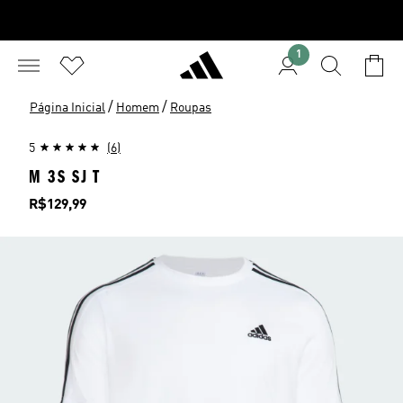
1
/
/
Página Inicial
Homem
Roupas
5
(6)
M 3S SJ T
Preço
R$129,99