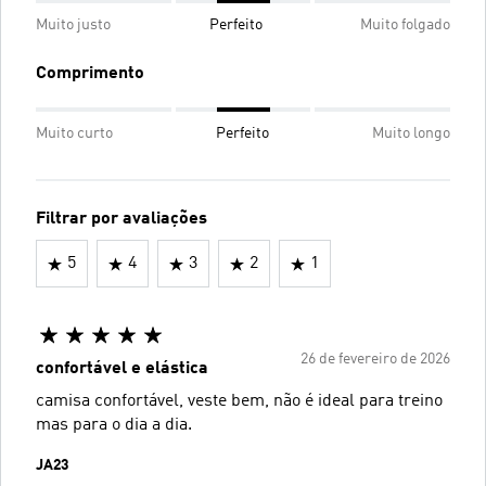
Muito justo
Perfeito
Muito folgado
Comprimento
Muito curto
Perfeito
Muito longo
Filtrar por avaliações
5
4
3
2
1
26 de fevereiro de 2026
confortável e elástica
camisa confortável, veste bem, não é ideal para treino
mas para o dia a dia.
JA23