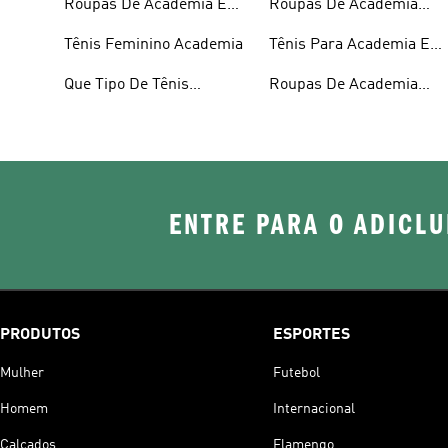
Roupas De Academia E
Roupas De Academia
Academia
Treino
Feminina
Tênis Feminino Academia
Tênis Para Academia E
Treino
Que Tipo De Tênis
Roupas De Academia
Devemos Usar Na
Masculina
ENTRE PARA O ADICLU
PRODUTOS
ESPORTES
Mulher
Futebol
Homem
Internacional
Calçados
Flamengo