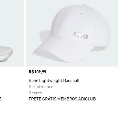
Preço
R$109,99
Boné Lightweight Baseball
Performance
5 cores
B
FRETE GRÁTIS MEMBROS ADICLUB