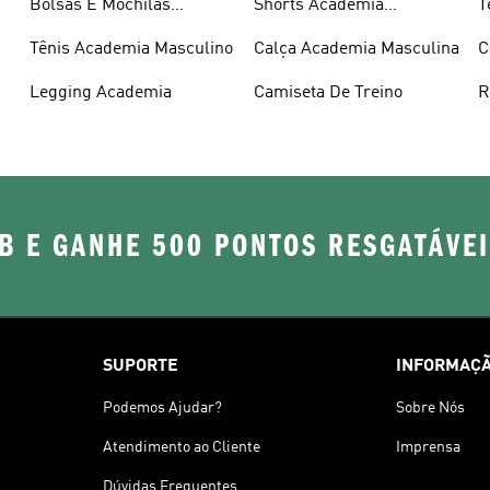
Bolsas E Mochilas
Shorts Academia
T
Academia
Masculino
Tênis Academia Masculino
Calça Academia Masculina
C
Legging Academia
Camiseta De Treino
R
A
B E GANHE 500 PONTOS RESGATÁVE
SUPORTE
INFORMAÇÃ
Podemos Ajudar?
Sobre Nós
Atendimento ao Cliente
Imprensa
Dúvidas Frequentes