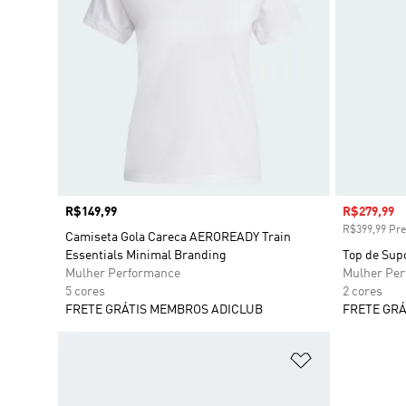
Preço
R$149,99
Preço com
R$279,99
R$399,99 Pre
Camiseta Gola Careca AEROREADY Train
Essentials Minimal Branding
Top de Sup
Mulher Performance
Mulher Pe
5 cores
2 cores
FRETE GRÁTIS MEMBROS ADICLUB
FRETE GRÁ
Adicionar à Li