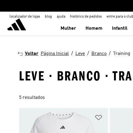
localizador de lojas
blog
ajuda
histórico de pedidos
entre para o clu
Mulher
Homem
Infantil
Voltar
Página Inicial
Leve
Branco
Training
LEVE · BRANCO · TR
5 resultados
Adicionar à Li