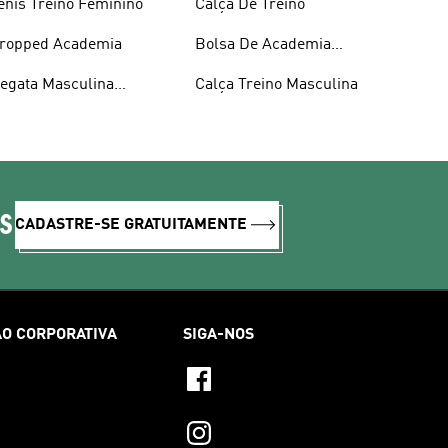
ênis Treino Feminino
Calça De Treino
ropped Academia
Bolsa De Academia
Masculina
egata Masculina
Calça Treino Masculina
cademia
IS
CADASTRE-SE GRATUITAMENTE
O CORPORATIVA
SIGA-NOS