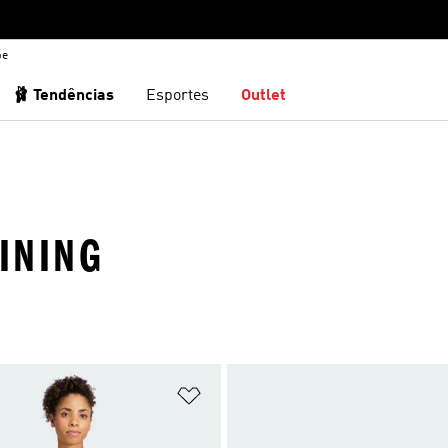
be
🩰 Tendências
Esportes
Outlet
AINING
sta de Desejos
Adicionar à Lista de Desejos