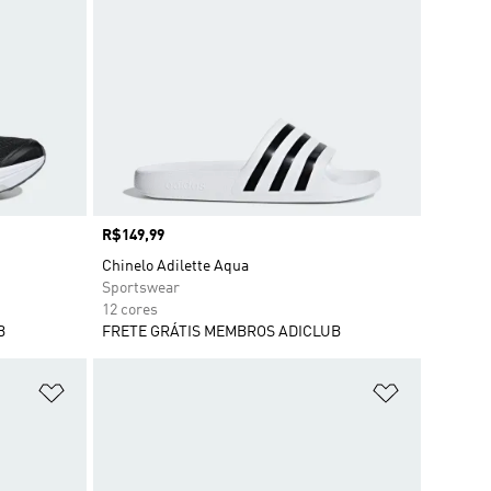
Preço
R$149,99
Chinelo Adilette Aqua
Sportswear
12 cores
B
FRETE GRÁTIS MEMBROS ADICLUB
Adicionar à Lista de Desejos
Adicionar à