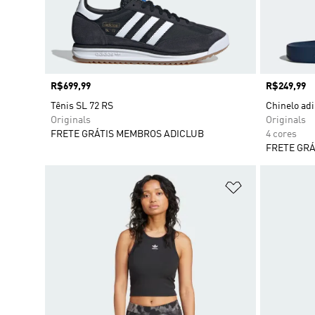
Preço
R$699,99
Preço
R$249,99
Tênis SL 72 RS
Chinelo adi
Originals
Originals
FRETE GRÁTIS MEMBROS ADICLUB
4 cores
FRETE GRÁ
Adicionar à Li