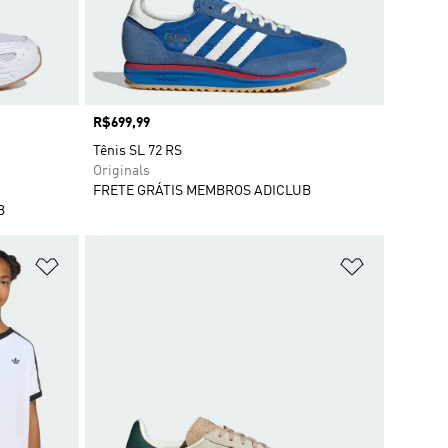
Preço
R$699,99
Tênis SL 72 RS
Originals
FRETE GRÁTIS MEMBROS ADICLUB
B
Adicionar à Lista de Desejos
Adicionar à