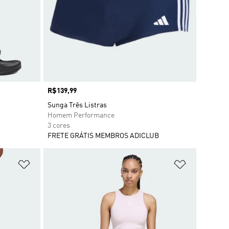
Preço
R$139,99
Sunga Três Listras
Homem Performance
3 cores
FRETE GRÁTIS MEMBROS ADICLUB
Adicionar à Lista de Desejos
Adicionar à