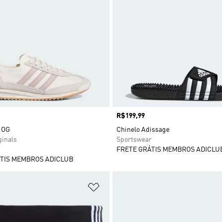
Preço
R$199,99
2 OG
Chinelo Adissage
ginals
Sportswear
FRETE GRÁTIS MEMBROS ADICLU
TIS MEMBROS ADICLUB
sta de Desejos
Adicionar à Lista de Desejos