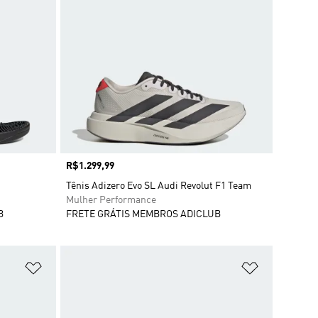
Preço
R$1.299,99
Tênis Adizero Evo SL Audi Revolut F1 Team
Mulher Performance
B
FRETE GRÁTIS MEMBROS ADICLUB
Adicionar à Lista de Desejos
Adicionar à