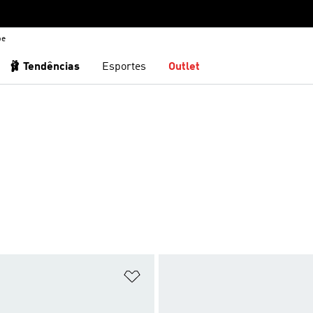
be
🩰 Tendências
Esportes
Outlet
sta de Desejos
Adicionar à Lista de Desejos