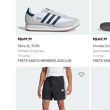
Preço
R$699,99
Preço
R$349,99
Tênis SL 72 RS
Chinelo Zn
Homem Originals
Sportswea
19 cores
5 cores
FRETE GRÁTIS MEMBROS ADICLUB
FRETE GRÁ
Adicionar à Li