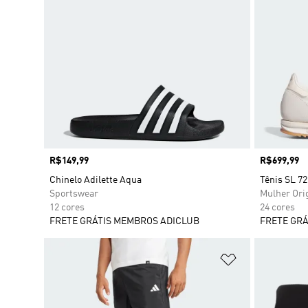
Preço
R$149,99
Preço
R$699,99
Chinelo Adilette Aqua
Tênis SL 7
Sportswear
Mulher Ori
12 cores
24 cores
FRETE GRÁTIS MEMBROS ADICLUB
FRETE GRÁ
Adicionar à Li