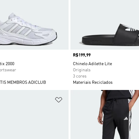
Preço
R$199,99
tix 2000
Chinelo Adilette Lite
rtswear
Originals
3 cores
TIS MEMBROS ADICLUB
Materiais Reciclados
sta de Desejos
Adicionar à Lista de Desejos