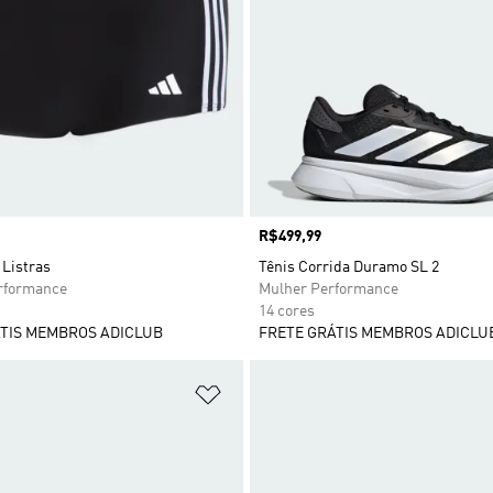
Preço
R$499,99
 Listras
Tênis Corrida Duramo SL 2
formance
Mulher Performance
14 cores
TIS MEMBROS ADICLUB
FRETE GRÁTIS MEMBROS ADICLU
sta de Desejos
Adicionar à Lista de Desejos