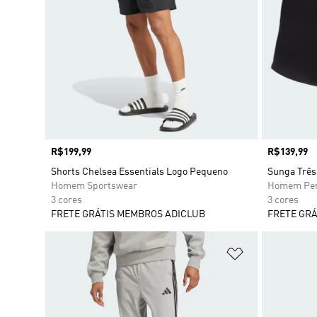
Preço
R$199,99
Preço
R$139,99
Shorts Chelsea Essentials Logo Pequeno
Sunga Três
Homem Sportswear
Homem Per
3 cores
3 cores
FRETE GRÁTIS MEMBROS ADICLUB
FRETE GRÁ
Adicionar à Li