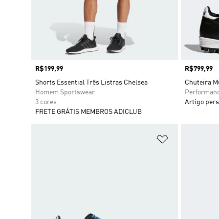
Preço
R$199,99
Preço
R$799,99
Shorts Essential Três Listras Chelsea
Chuteira M
Homem Sportswear
Performan
3 cores
Artigo pers
FRETE GRÁTIS MEMBROS ADICLUB
Adicionar à Li