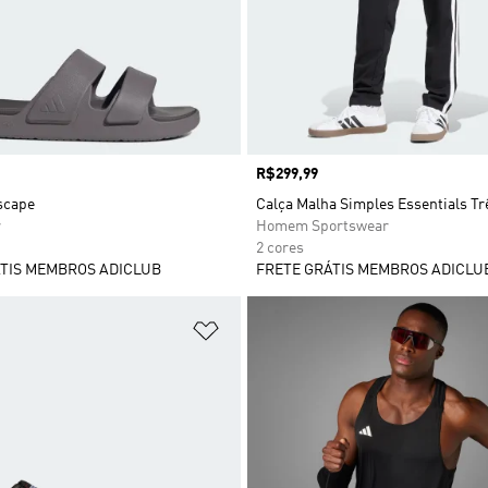
Preço
R$299,99
scape
Calça Malha Simples Essentials Tr
r
Homem Sportswear
2 cores
TIS MEMBROS ADICLUB
FRETE GRÁTIS MEMBROS ADICLU
sta de Desejos
Adicionar à Lista de Desejos