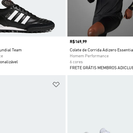
Preço
R$169,99
undial Team
Colete de Corrida Adizero Essentia
ce
Homem Performance
onalizável
6 cores
FRETE GRÁTIS MEMBROS ADICLU
sta de Desejos
Adicionar à Lista de Desejos