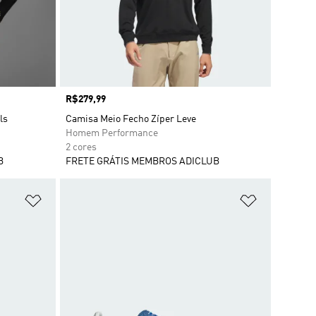
Preço
R$279,99
ls
Camisa Meio Fecho Zíper Leve
Homem Performance
2 cores
B
FRETE GRÁTIS MEMBROS ADICLUB
Adicionar à Lista de Desejos
Adicionar à