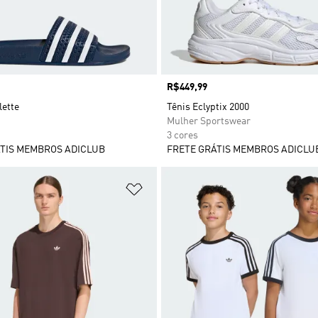
Preço
R$449,99
lette
Tênis Eclyptix 2000
Mulher Sportswear
3 cores
TIS MEMBROS ADICLUB
FRETE GRÁTIS MEMBROS ADICLU
sta de Desejos
Adicionar à Lista de Desejos