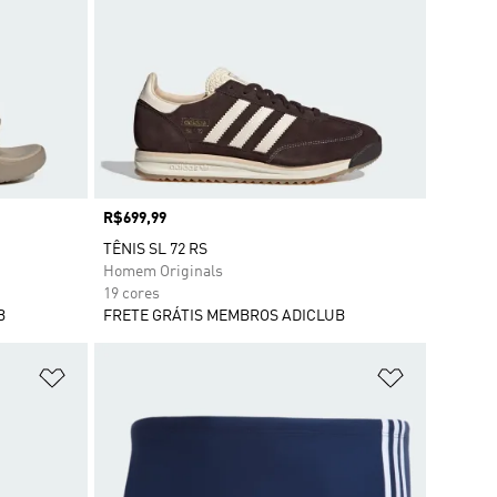
Preço
R$699,99
TÊNIS SL 72 RS
Homem Originals
19 cores
B
FRETE GRÁTIS MEMBROS ADICLUB
Adicionar à Lista de Desejos
Adicionar à