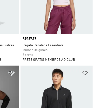
Preço
R$129,99
ês Listras
Regata Canelada Essentials
Mulher Originals
5 cores
B
FRETE GRÁTIS MEMBROS ADICLUB
Adicionar à Lista de Desejos
Adicionar à