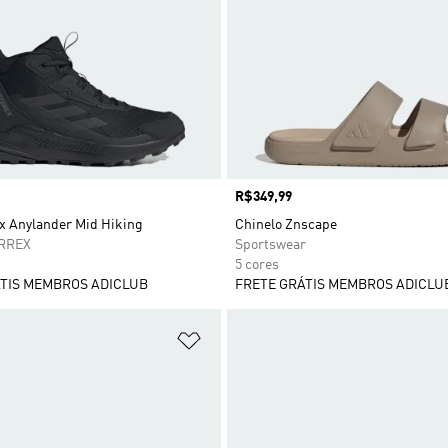
Preço
R$349,99
ex Anylander Mid Hiking
Chinelo Znscape
RREX
Sportswear
5 cores
TIS MEMBROS ADICLUB
FRETE GRÁTIS MEMBROS ADICLU
sta de Desejos
Adicionar à Lista de Desejos