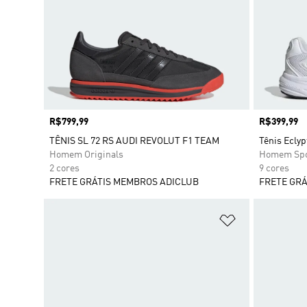
Preço
R$799,99
Preço
R$399,99
TÊNIS SL 72 RS AUDI REVOLUT F1 TEAM
Tênis Eclyp
Homem Originals
Homem Spo
2 cores
9 cores
FRETE GRÁTIS MEMBROS ADICLUB
FRETE GRÁ
Adicionar à Li