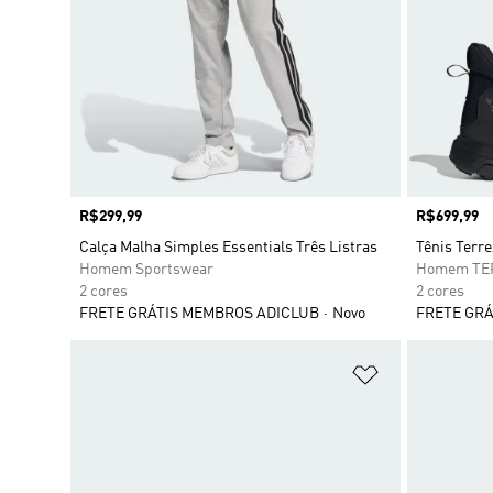
Preço
R$299,99
Preço
R$699,99
Calça Malha Simples Essentials Três Listras
Tênis Terr
Homem Sportswear
Homem TE
2 cores
2 cores
FRETE GRÁTIS MEMBROS ADICLUB
Novo
FRETE GRÁ
Adicionar à Li