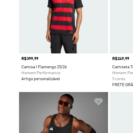
Preço
R$399,99
Preço
R$249,99
Camisa I Flamengo 25/26
Camiseta Tr
Homem Performance
Homem Per
Artigo personalizável
5 cores
FRETE GRÁ
Adicionar à Li