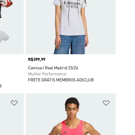
Preço
R$399,99
Camisa I Real Madrid 25/26
Mulher Performance
FRETE GRÁTIS MEMBROS ADICLUB
B
Adicionar à Lista de Desejos
Adicionar à