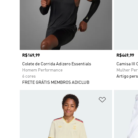
Preço
R$169,99
Preço
R$449,99
Colete de Corrida Adizero Essentials
Camisa III
Homem Performance
Mulher Pe
6 cores
Artigo pers
FRETE GRÁTIS MEMBROS ADICLUB
Adicionar à Li