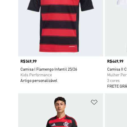
Preço
R$349,99
Preço
R$449,99
Camisa I Flamengo Infantil 25/26
Camisa II C
Kids Performance
Mulher Pe
Artigo personalizável
3 cores
FRETE GRÁ
Adicionar à Li