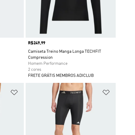
Preço
R$249,99
Camiseta Treino Manga Longa TECHFIT
Compression
Homem Performance
2 cores
FRETE GRÁTIS MEMBROS ADICLUB
Adicionar à Lista de Desejos
Adicionar à