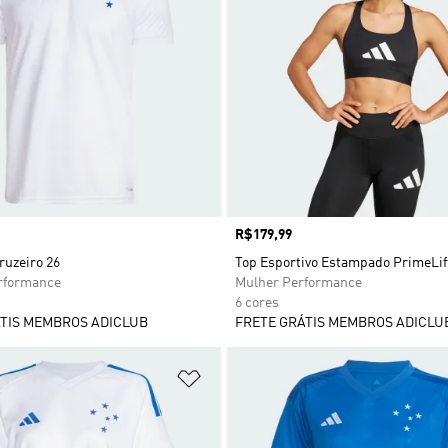
Preço
R$179,99
ruzeiro 26
Top Esportivo Estampado PrimeLif
formance
Mulher Performance
6 cores
TIS MEMBROS ADICLUB
FRETE GRÁTIS MEMBROS ADICLU
sta de Desejos
Adicionar à Lista de Desejos