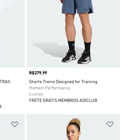
Preço
R$279,99
STRAS
Shorts Treino Designed for Training
Homem Performance
6 cores
FRETE GRÁTIS MEMBROS ADICLUB
B
Adicionar à Lista de Desejos
Adicionar à