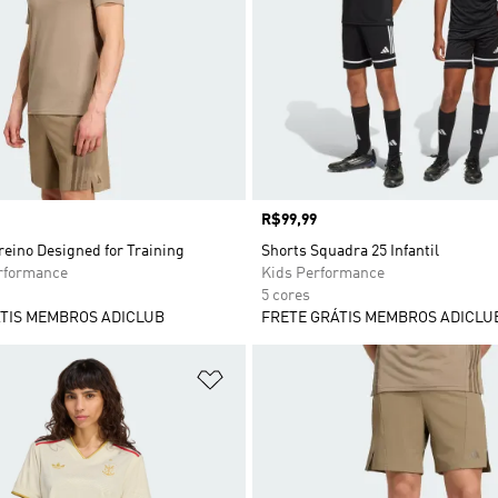
Preço
R$99,99
eino Designed for Training
Shorts Squadra 25 Infantil
formance
Kids Performance
5 cores
TIS MEMBROS ADICLUB
FRETE GRÁTIS MEMBROS ADICLU
sta de Desejos
Adicionar à Lista de Desejos