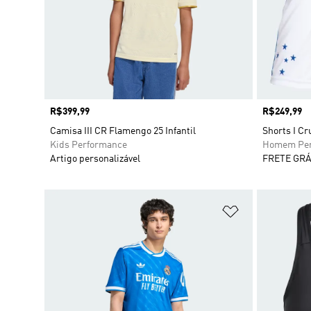
Preço
R$399,99
Preço
R$249,99
Camisa III CR Flamengo 25 Infantil
Shorts I Cr
Kids Performance
Homem Per
Artigo personalizável
FRETE GRÁ
Adicionar à Li