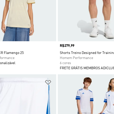
Preço
R$279,99
 CR Flamengo 25
Shorts Treino Designed for Trainin
rformance
Homem Performance
onalizável
6 cores
FRETE GRÁTIS MEMBROS ADICLU
sta de Desejos
Adicionar à Lista de Desejos