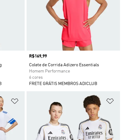
Preço
R$169,99
g
Colete de Corrida Adizero Essentials
Homem Performance
6 cores
B
FRETE GRÁTIS MEMBROS ADICLUB
Adicionar à Lista de Desejos
Adicionar à