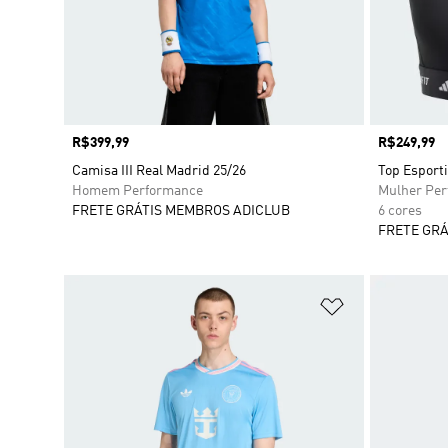
Preço
R$399,99
Preço
R$249,99
Camisa III Real Madrid 25/26
Top Esport
Homem Performance
Mulher Pe
FRETE GRÁTIS MEMBROS ADICLUB
6 cores
FRETE GRÁ
Adicionar à Li