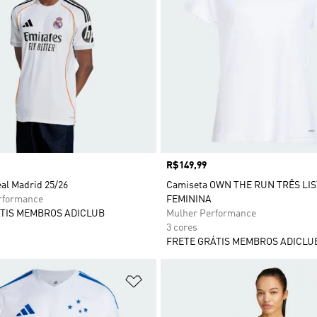
Preço
R$149,99
al Madrid 25/26
Camiseta OWN THE RUN TRÊS LI
formance
FEMININA
TIS MEMBROS ADICLUB
Mulher Performance
3 cores
FRETE GRÁTIS MEMBROS ADICLU
sta de Desejos
Adicionar à Lista de Desejos