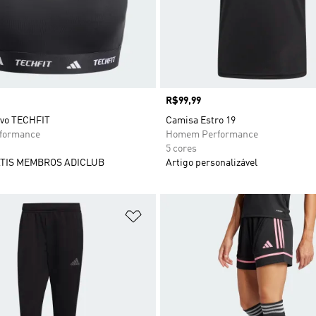
Preço
R$99,99
ivo TECHFIT
Camisa Estro 19
rformance
Homem Performance
5 cores
TIS MEMBROS ADICLUB
Artigo personalizável
sta de Desejos
Adicionar à Lista de Desejos