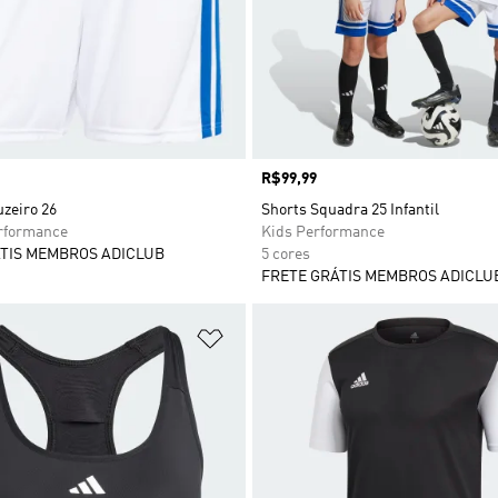
Preço
R$99,99
uzeiro 26
Shorts Squadra 25 Infantil
formance
Kids Performance
TIS MEMBROS ADICLUB
5 cores
FRETE GRÁTIS MEMBROS ADICLU
sta de Desejos
Adicionar à Lista de Desejos