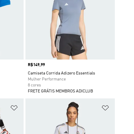
Preço
R$149,99
Camiseta Corrida Adizero Essentials
Mulher Performance
8 cores
FRETE GRÁTIS MEMBROS ADICLUB
Adicionar à Lista de Desejos
Adicionar à