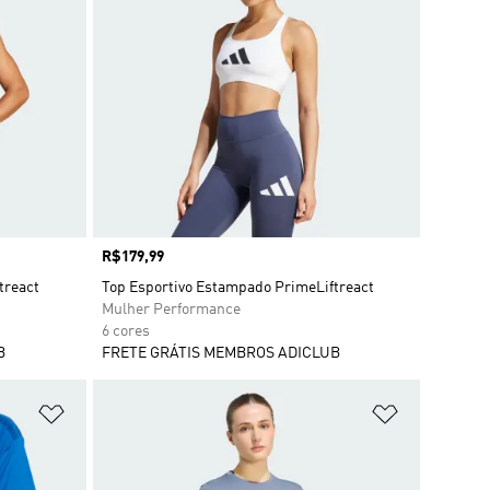
Preço
R$179,99
treact
Top Esportivo Estampado PrimeLiftreact
Mulher Performance
6 cores
B
FRETE GRÁTIS MEMBROS ADICLUB
Adicionar à Lista de Desejos
Adicionar à