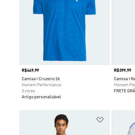
Preço
R$449,99
Preço
R$399,99
Camisa I Cruzeiro 26
Camisa I Re
Homem Performance
Homem Per
3 cores
FRETE GRÁ
Artigo personalizável
Adicionar à Li