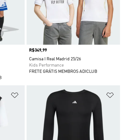
Preço
R$349,99
Camisa I Real Madrid 25/26
Kids Performance
FRETE GRÁTIS MEMBROS ADICLUB
B
Adicionar à Lista de Desejos
Adicionar à