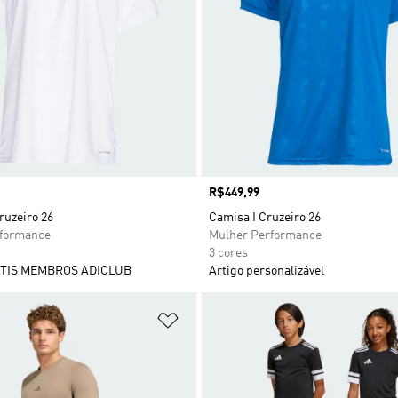
Preço
R$449,99
ruzeiro 26
Camisa I Cruzeiro 26
rformance
Mulher Performance
3 cores
TIS MEMBROS ADICLUB
Artigo personalizável
sta de Desejos
Adicionar à Lista de Desejos