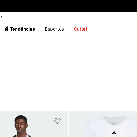
be
🩰 Tendências
Esportes
Outlet
sta de Desejos
Adicionar à Lista de Desejos