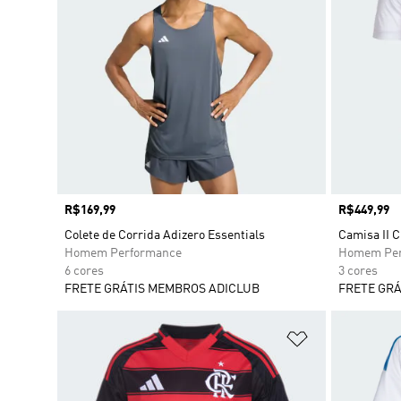
Preço
R$169,99
Preço
R$449,99
Colete de Corrida Adizero Essentials
Camisa II C
Homem Performance
Homem Per
6 cores
3 cores
FRETE GRÁTIS MEMBROS ADICLUB
FRETE GRÁ
Adicionar à Li