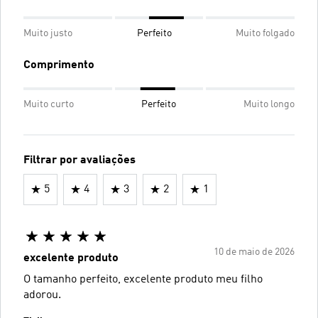
Muito justo
Perfeito
Muito folgado
Comprimento
Muito curto
Perfeito
Muito longo
Filtrar por avaliações
5
4
3
2
1
10 de maio de 2026
excelente produto
O tamanho perfeito, excelente produto meu filho
adorou.