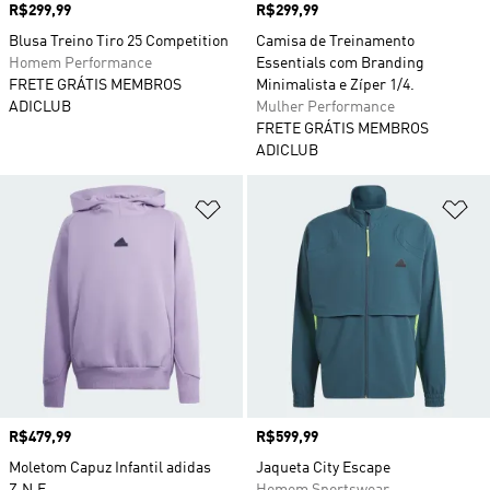
Preço
R$299,99
Preço
R$299,99
Blusa Treino Tiro 25 Competition
Camisa de Treinamento
Homem Performance
Essentials com Branding
FRETE GRÁTIS MEMBROS
Minimalista e Zíper 1/4.
ADICLUB
Mulher Performance
FRETE GRÁTIS MEMBROS
ADICLUB
Adicionar à Lista de Desejos
Ad
Preço
R$479,99
Preço
R$599,99
Moletom Capuz Infantil adidas
Jaqueta City Escape