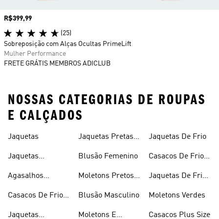
Preço
R$399,99
(25)
Sobreposição com Alças Ocultas PrimeLift
Mulher Performance
FRETE GRÁTIS MEMBROS ADICLUB
NOSSAS CATEGORIAS DE ROUPAS
E CALÇADOS
Jaquetas
Jaquetas Pretas
Jaquetas De Frio
Masculinas
Jaquetas
Blusão Femenino
Casacos De Frio
Masculinas
Masculinos
Agasalhos
Moletons Pretos
Jaquetas De Frio
Femininos
Masculinos
Feminino
Casacos De Frio
Blusão Masculino
Moletons Verdes
Femininos
Jaquetas
Moletons E
Casacos Plus Size