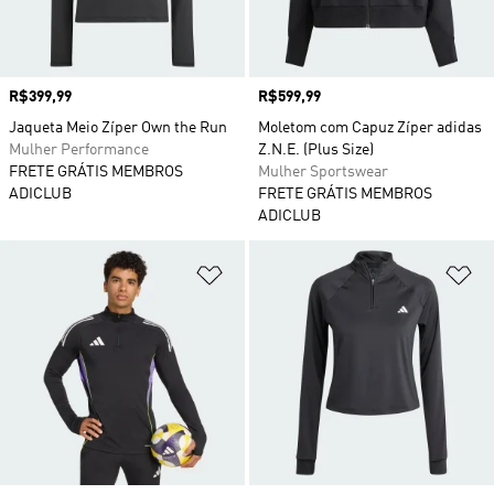
Preço
R$399,99
Preço
R$599,99
Jaqueta Meio Zíper Own the Run
Moletom com Capuz Zíper adidas
Mulher Performance
Z.N.E. (Plus Size)
FRETE GRÁTIS MEMBROS
Mulher Sportswear
ADICLUB
FRETE GRÁTIS MEMBROS
ADICLUB
Adicionar à Lista de Desejos
Ad