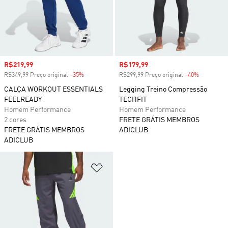
Preço com desconto
R$219,99
Preço com desconto
R$179,99
R$349,99 Preço original
-35%
Desconto
R$299,99 Preço original
-40%
Desconto
CALÇA WORKOUT ESSENTIALS
Legging Treino Compressão
FEELREADY
TECHFIT
Homem Performance
Homem Performance
2 cores
FRETE GRÁTIS MEMBROS
FRETE GRÁTIS MEMBROS
ADICLUB
ADICLUB
Adicionar à Lista de Desejos