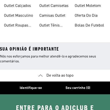
Em Promoçao
Infantil
Outlet Calçados
Outlet Camisetas
Outlet Moletom
Outlet Masculino
Camisas Outlet
Oferta Do Dia
Outlet Roupas
Outlet Tênis
Bolas De Futebol
Femininas
Feminino
SUA OPINIÃO É IMPORTANTE
Nós nos esforçamos para melhor atendê-lo e agradecemos seus
comentários.
De volta ao topo
Identifique-se
Seu carrinho (0)
ENTRE PARA O ADICLUB E