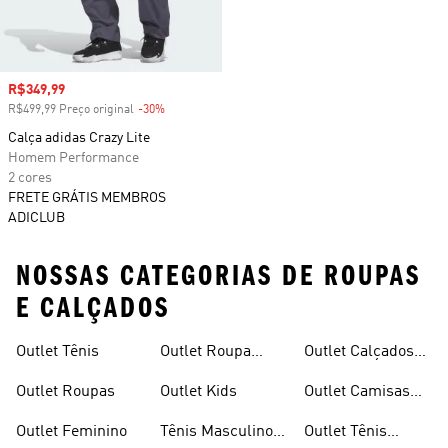
Preço com desconto
R$349,99
R$499,99 Preço original
-30%
Desconto
Calça adidas Crazy Lite
Homem Performance
2 cores
FRETE GRÁTIS MEMBROS
ADICLUB
NOSSAS CATEGORIAS DE ROUPAS
E CALÇADOS
Outlet Tênis
Outlet Roupa
Outlet Calçados
Infantil
Femininos
Outlet Roupas
Outlet Kids
Outlet Camisas
Masculinas
Outlet Feminino
Tênis Masculino
Outlet Tênis