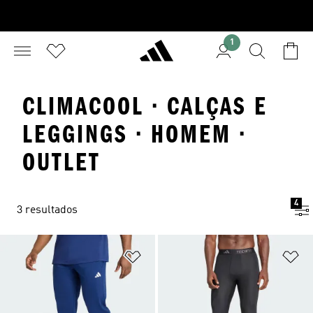
1
CLIMACOOL · CALÇAS E
LEGGINGS · HOMEM ·
OUTLET
4
3 resultados
Adicionar à Lista de Desejos
Ad