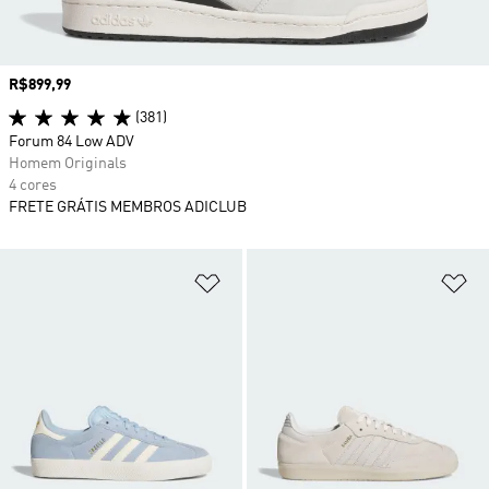
Preço
R$899,99
(381)
Forum 84 Low ADV
Homem Originals
4 cores
FRETE GRÁTIS MEMBROS ADICLUB
Adicionar à Lista de Desejos
Ad