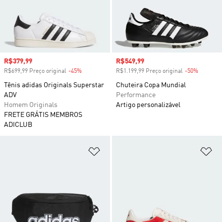
Preço com desconto
R$379,99
Preço com desconto
R$549,99
R$699,99 Preço original
-45%
Desconto
R$1.199,99 Preço original
-50%
Descont
Tênis adidas Originals Superstar
Chuteira Copa Mundial
ADV
Performance
Homem Originals
Artigo personalizável
FRETE GRÁTIS MEMBROS
ADICLUB
Adicionar à Lista de Desejos
Ad