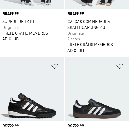
Preço
R$499,99
Preço
R$499,99
SUPERFIRE TK PT
CALÇAS COM NERVURA
Originals
SKATEBOARDING 2.0
FRETE GRÁTIS MEMBROS
Originals
ADICLUB
2 cores
FRETE GRÁTIS MEMBROS
ADICLUB
Adicionar à Lista de Desejos
Ad
Preço
R$799,99
Preço
R$799,99