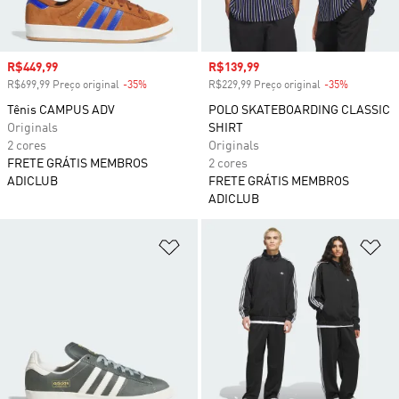
Preço com desconto
R$449,99
Preço com desconto
R$139,99
R$699,99 Preço original
-35%
Desconto
R$229,99 Preço original
-35%
Desconto
Tênis CAMPUS ADV
POLO SKATEBOARDING CLASSIC
Originals
SHIRT
2 cores
Originals
FRETE GRÁTIS MEMBROS
2 cores
ADICLUB
FRETE GRÁTIS MEMBROS
ADICLUB
Adicionar à Lista de Desejos
Ad