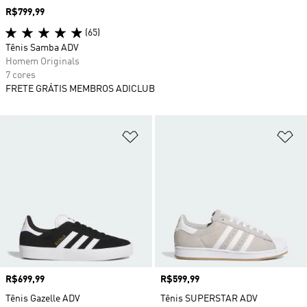
Preço
R$799,99
(65)
Tênis Samba ADV
Homem Originals
7 cores
FRETE GRÁTIS MEMBROS ADICLUB
Adicionar à Lista de Desejos
Ad
Preço
R$699,99
Preço
R$599,99
Tênis Gazelle ADV
Tênis SUPERSTAR ADV