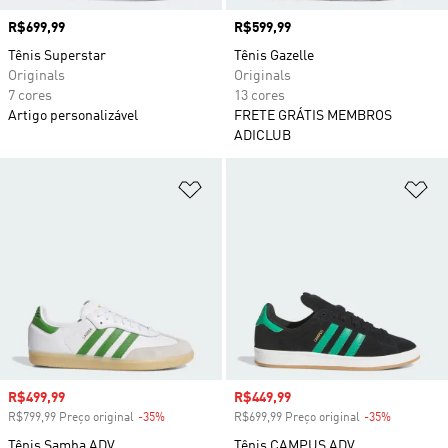
Preço
R$699,99
Preço
R$599,99
Tênis Superstar
Tênis Gazelle
Originals
Originals
7 cores
13 cores
Artigo personalizável
FRETE GRÁTIS MEMBROS
ADICLUB
Adicionar à Lista de Desejos
Ad
Preço com desconto
R$499,99
Preço com desconto
R$449,99
R$799,99 Preço original
-35%
Desconto
R$699,99 Preço original
-35%
Desconto
Tênis Samba ADV
Tênis CAMPUS ADV