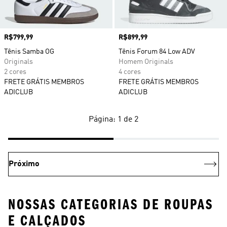
Preço
R$799,99
Preço
R$899,99
Tênis Samba OG
Tênis Forum 84 Low ADV
Originals
Homem Originals
2 cores
4 cores
FRETE GRÁTIS MEMBROS
FRETE GRÁTIS MEMBROS
ADICLUB
ADICLUB
Página: 1 de 2
Próximo
NOSSAS CATEGORIAS DE ROUPAS
E CALÇADOS