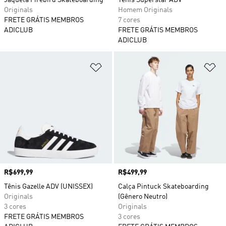
Jaqueta Firebird Skateboarding
Tênis Superstar ADV
Originals
Homem Originals
FRETE GRÁTIS MEMBROS
7 cores
ADICLUB
FRETE GRÁTIS MEMBROS
ADICLUB
Adicionar à Lista de Desejos
Ad
Preço
R$699,99
Preço
R$499,99
Tênis Gazelle ADV (UNISSEX)
Calça Pintuck Skateboarding
Originals
(Gênero Neutro)
3 cores
Originals
FRETE GRÁTIS MEMBROS
3 cores