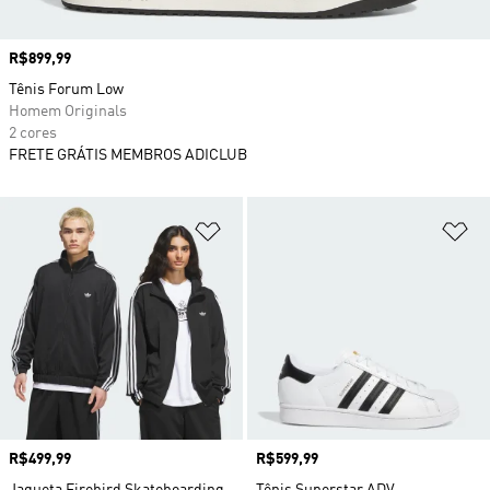
Preço
R$899,99
Tênis Forum Low
Homem Originals
2 cores
FRETE GRÁTIS MEMBROS ADICLUB
Adicionar à Lista de Desejos
Ad
Preço
R$499,99
Preço
R$599,99