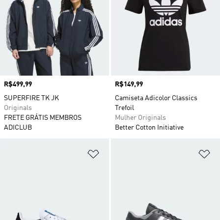
Preço
R$499,99
Preço
R$149,99
SUPERFIRE TK JK
Camiseta Adicolor Classics
Originals
Trefoil
FRETE GRÁTIS MEMBROS
Mulher Originals
ADICLUB
Better Cotton Initiative
Adicionar à Lista de Desejos
Ad