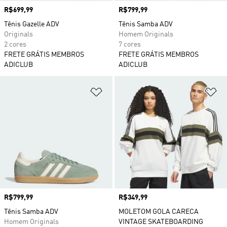
Preço
R$699,99
Preço
R$799,99
Tênis Gazelle ADV
Tênis Samba ADV
Originals
Homem Originals
2 cores
7 cores
FRETE GRÁTIS MEMBROS
FRETE GRÁTIS MEMBROS
ADICLUB
ADICLUB
Adicionar à Lista de Desejos
Ad
Preço
R$799,99
Preço
R$349,99
Tênis Samba ADV
MOLETOM GOLA CARECA
Homem Originals
VINTAGE SKATEBOARDING