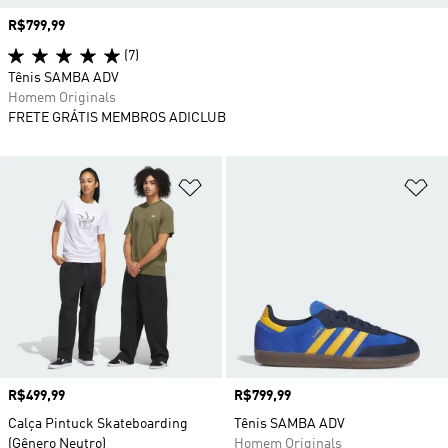
Preço
R$799,99
(7)
Tênis SAMBA ADV
Homem Originals
FRETE GRÁTIS MEMBROS ADICLUB
Adicionar à Lista de Desejos
Ad
Preço
R$499,99
Preço
R$799,99
Calça Pintuck Skateboarding
Tênis SAMBA ADV
(Gênero Neutro)
Homem Originals