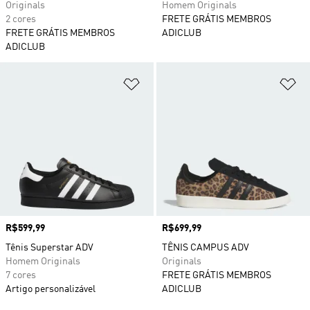
Originals
Homem Originals
2 cores
FRETE GRÁTIS MEMBROS
FRETE GRÁTIS MEMBROS
ADICLUB
ADICLUB
Adicionar à Lista de Desejos
Ad
Preço
R$599,99
Preço
R$699,99
Tênis Superstar ADV
TÊNIS CAMPUS ADV
Homem Originals
Originals
7 cores
FRETE GRÁTIS MEMBROS
Artigo personalizável
ADICLUB