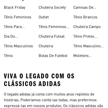
Black Friday
Chuteira Society
Camisas De
Times
Tênis Femininos
Outlet
Tênis Brancos
Tênis Para
Tênis Femininos
Chuteira Campo
Caminhada
Brancos
Dia Do
Chuteira Futsal
Tênis Pretos
Consumidor
Femininos
Tênis Masculinos
Chuteira
Tênis Masculino
Em Promoçao
Tênis
Bolas De Futebol
Moletons
Femininos
VIVA O LEGADO COM OS
CLÁSSICOS ADIDAS
O legado adidas já conta com muitos anos repletos de
histórias. Poderíamos contá-las todas, mas preferimos
expressá-las em nossos produtos. Os clássicos adidas são