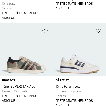
Originals
FRETE GRÁTIS MEMBROS
3 cores
ADICLUB
FRETE GRÁTIS MEMBROS
ADICLUB
Adicionar à Lista de Desejos
Ad
Preço
R$699,99
Preço
R$899,99
Tênis SUPERSTAR ADV
Tênis Forum Low
Homem Originals
Homem Originals
FRETE GRÁTIS MEMBROS
2 cores
ADICLUB
FRETE GRÁTIS MEMBROS
ADICLUB