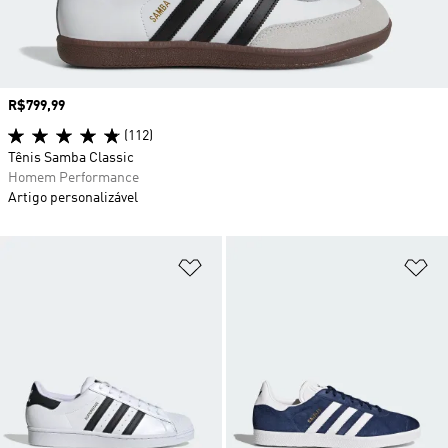
Preço
R$799,99
(112)
Tênis Samba Classic
Homem Performance
Artigo personalizável
Adicionar à Lista de Desejos
Ad