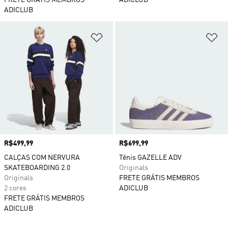
FRETE GRÁTIS MEMBROS
ADICLUB
ADICLUB
Adicionar à Lista de Desejos
Ad
Preço
R$499,99
Preço
R$699,99
CALÇAS COM NERVURA
Tênis GAZELLE ADV
SKATEBOARDING 2.0
Originals
Originals
FRETE GRÁTIS MEMBROS
2 cores
ADICLUB
FRETE GRÁTIS MEMBROS
ADICLUB