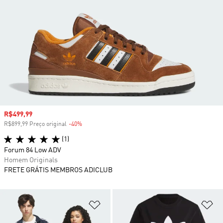
Preço com desconto
R$499,99
R$899,99 Preço original
-40%
Desconto
(1)
Forum 84 Low ADV
Homem Originals
FRETE GRÁTIS MEMBROS ADICLUB
Adicionar à Lista de Desejos
Ad