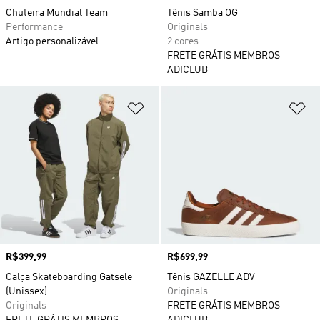
Chuteira Mundial Team
Tênis Samba OG
Performance
Originals
Artigo personalizável
2 cores
FRETE GRÁTIS MEMBROS
ADICLUB
Adicionar à Lista de Desejos
Ad
Preço
R$399,99
Preço
R$699,99
Calça Skateboarding Gatsele
Tênis GAZELLE ADV
(Unissex)
Originals
Originals
FRETE GRÁTIS MEMBROS