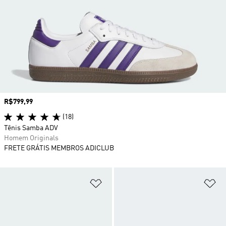
Preço
R$799,99
(18)
Tênis Samba ADV
Homem Originals
FRETE GRÁTIS MEMBROS ADICLUB
Adicionar à Lista de Desejos
Ad