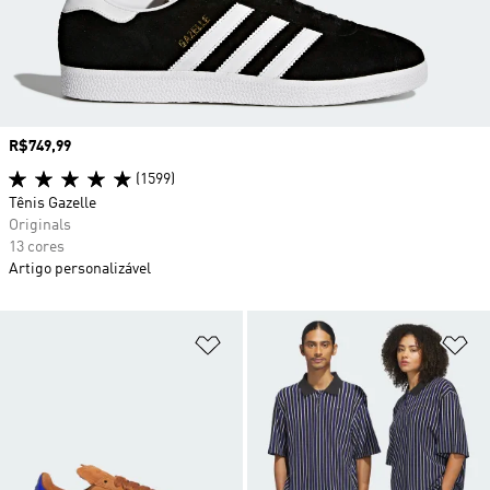
Preço
R$749,99
(1599)
Tênis Gazelle
Originals
13 cores
Artigo personalizável
Adicionar à Lista de Desejos
Ad