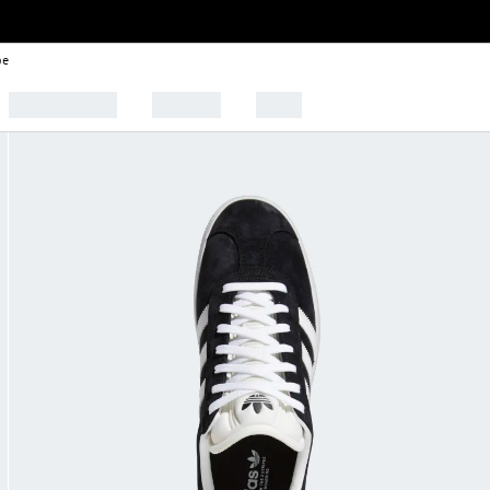
be
🩰 Tendências
Esportes
Outlet