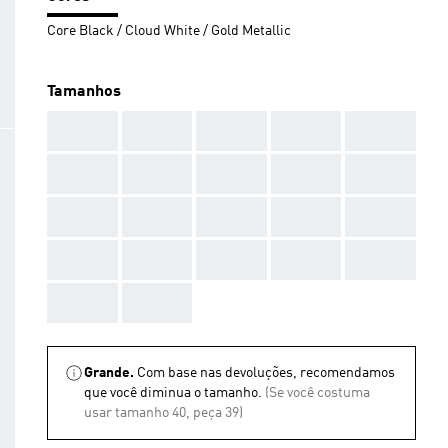
Core Black / Cloud White / Gold Metallic
Tamanhos
AAA
AAA
AAA
AAA
AAA
AAA
AAA
AAA
AAA
AAA
AAA
AAA
AAA
AAA
AAA
AAA
AAA
AAA
AAA
AAA
AAA
AAA
Grande.
Com base nas devoluções, recomendamos
que você diminua o tamanho.
(Se você costuma
usar tamanho 40, peça 39)