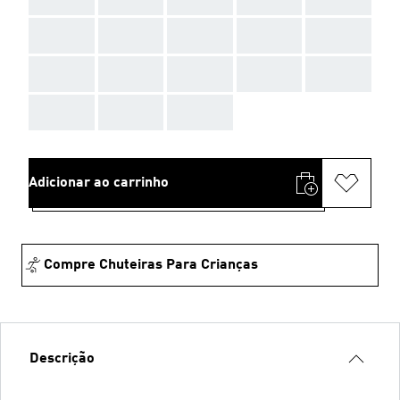
AAA
AAA
AAA
AAA
AAA
AAA
AAA
AAA
AAA
AAA
AAA
AAA
AAA
Adicionar ao carrinho
Compre Chuteiras Para Crianças
Descrição