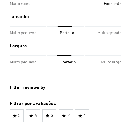
Muito ruim
Excelente
Tamanho
Muito pequeno
Perfeito
Muito grande
Largura
Muito pequeno
Perfeito
Muito largo
Filter reviews by
Filtrar por avaliações
5
4
3
2
1