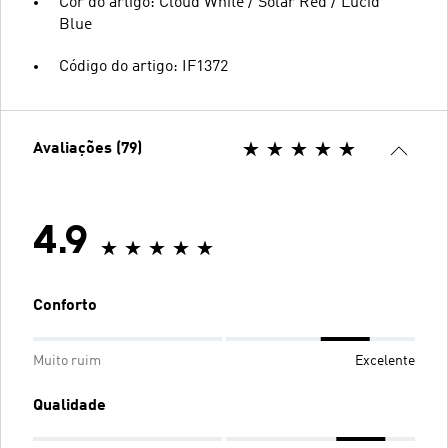
Cor do artigo: Cloud White / Solar Red / Lucid
Blue
Código do artigo: IF1372
Avaliações (79)
4.9
Conforto
Muito ruim
Excelente
Qualidade