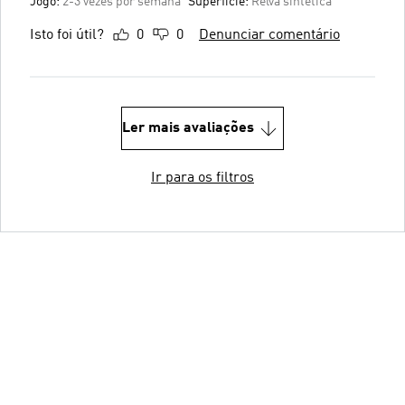
Jogo:
2-3 vezes por semana
Superfície:
Relva sintética
Isto foi útil?
0
0
Denunciar comentário
Ler mais avaliações
Ir para os filtros