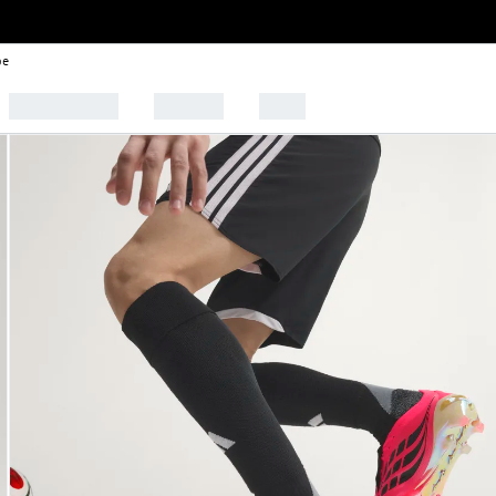
be
🩰 Tendências
Esportes
Outlet