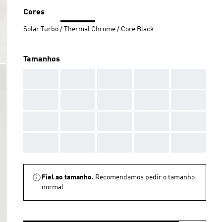
Cores
Solar Turbo / Thermal Chrome / Core Black
Tamanhos
AAA
AAA
AAA
AAA
AAA
AAA
AAA
AAA
AAA
AAA
AAA
AAA
AAA
AAA
AAA
AAA
AAA
AAA
AAA
AAA
Fiel ao tamanho.
Recomendamos pedir o tamanho
normal.