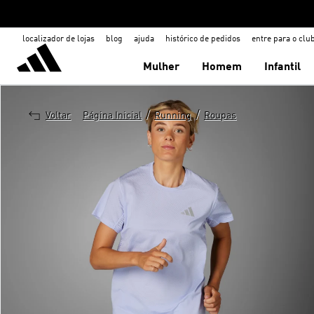
localizador de lojas
blog
ajuda
histórico de pedidos
entre para o clu
Mulher
Homem
Infantil
/
/
Voltar
Página Inicial
Running
Roupas