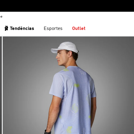
be
🩰 Tendências
Esportes
Outlet