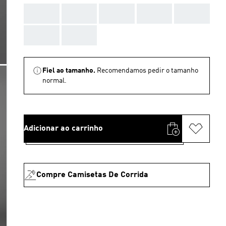
AAA
AAA
AAA
AAA
AAA
AAA
AAA
Fiel ao tamanho.
Recomendamos pedir o tamanho
normal.
Adicionar ao carrinho
Compre Camisetas De Corrida