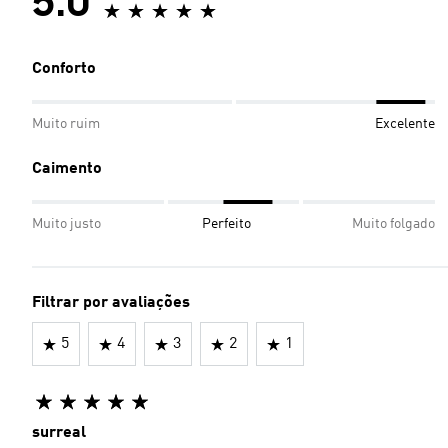
5.0
Conforto
Muito ruim
Excelente
Caimento
Muito justo
Perfeito
Muito folgado
Filtrar por avaliações
5
4
3
2
1
surreal