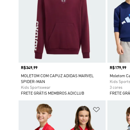
Preço
R$349,99
Preço
R$179,99
MOLETOM COM CAPUZ ADIDAS MARVEL
Moletom Cap
SPIDER-MAN
Kids Sport
Kids Sportswear
3 cores
FRETE GRÁTIS MEMBROS ADICLUB
FRETE GRÁ
Adicionar à Li