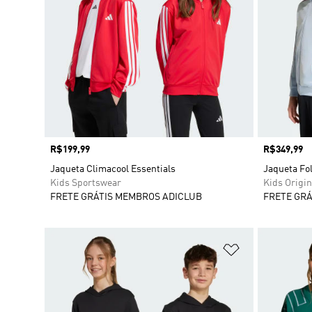
Preço
R$199,99
Preço
R$349,99
Jaqueta Climacool Essentials
Jaqueta Fo
Kids Sportswear
Kids Origin
FRETE GRÁTIS MEMBROS ADICLUB
FRETE GRÁ
Adicionar à Li