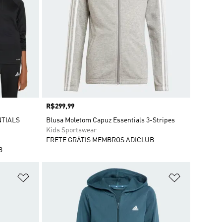
Preço
R$299,99
NTIALS
Blusa Moletom Capuz Essentials 3-Stripes
Kids Sportswear
FRETE GRÁTIS MEMBROS ADICLUB
B
Adicionar à Lista de Desejos
Adicionar à