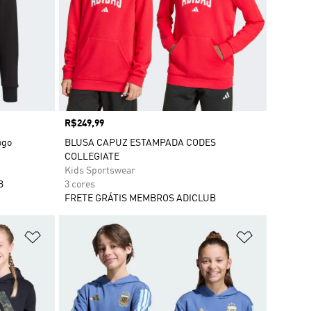
Preço
R$249,99
ogo
BLUSA CAPUZ ESTAMPADA CODES
COLLEGIATE
Kids Sportswear
B
3 cores
FRETE GRÁTIS MEMBROS ADICLUB
Adicionar à Lista de Desejos
Adicionar à