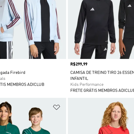
Preço
R$299,99
lgada Firebird
CAMISA DE TREINO TIRO 26 ESSE
als
INFANTIL
TIS MEMBROS ADICLUB
Kids Performance
FRETE GRÁTIS MEMBROS ADICLU
sta de Desejos
Adicionar à Lista de Desejos