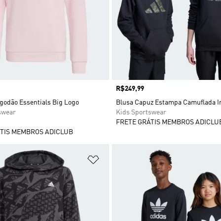
Preço
R$249,99
godão Essentials Big Logo
Blusa Capuz Estampa Camuflada In
swear
Kids Sportswear
FRETE GRÁTIS MEMBROS ADICLU
TIS MEMBROS ADICLUB
sta de Desejos
Adicionar à Lista de Desejos