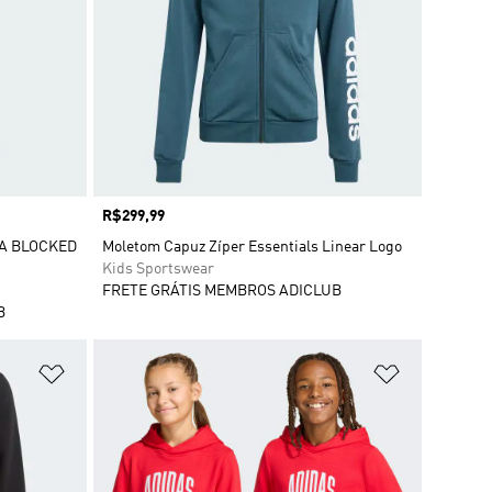
Preço
R$299,99
A BLOCKED
Moletom Capuz Zíper Essentials Linear Logo
Kids Sportswear
FRETE GRÁTIS MEMBROS ADICLUB
B
Adicionar à Lista de Desejos
Adicionar à