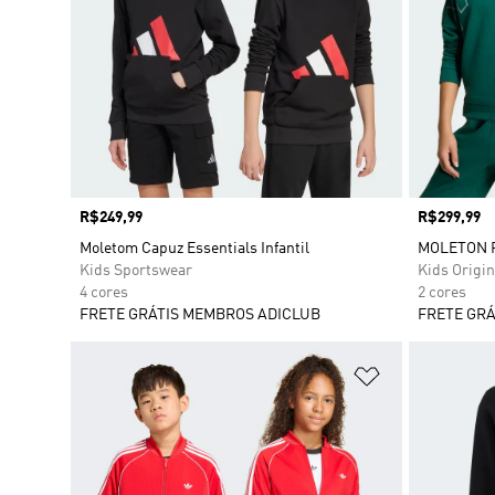
Preço
R$249,99
Preço
R$299,99
Moletom Capuz Essentials Infantil
MOLETON 
Kids Sportswear
Kids Origin
4 cores
2 cores
FRETE GRÁTIS MEMBROS ADICLUB
FRETE GRÁ
Adicionar à Li