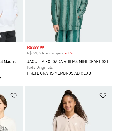
Preço com desconto
R$399,99
R$599,99 Preço original
-30%
Desconto
al Madrid
JAQUETA FOLGADA ADIDAS MINECRAFT SST
Kids Originals
FRETE GRÁTIS MEMBROS ADICLUB
B
Adicionar à Lista de Desejos
Adicionar à