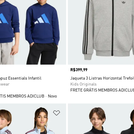
Preço
R$399,99
uz Essentials Infantil
Jaqueta 3 Listras Horizontal Trefoi
swear
Kids Originals
FRETE GRÁTIS MEMBROS ADICLU
TIS MEMBROS ADICLUB
Novo
sta de Desejos
Adicionar à Lista de Desejos