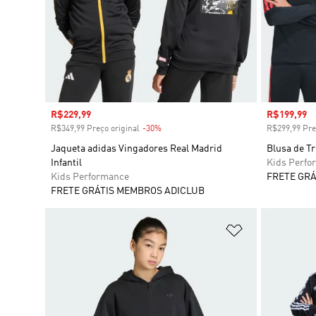
Preço com desconto
R$229,99
Preço com
R$199,99
R$349,99 Preço original
-30%
Desconto
R$299,99 Pre
Jaqueta adidas Vingadores Real Madrid
Blusa de Tr
Infantil
Kids Perfo
Kids Performance
FRETE GRÁ
FRETE GRÁTIS MEMBROS ADICLUB
Adicionar à Li