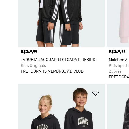
Preço
R$349,99
Preço
R$249,99
JAQUETA JACQUARD FOLGADA FIREBIRD
Moletom Al
Kids Originals
Kids Sport
FRETE GRÁTIS MEMBROS ADICLUB
2 cores
FRETE GRÁ
Adicionar à Li