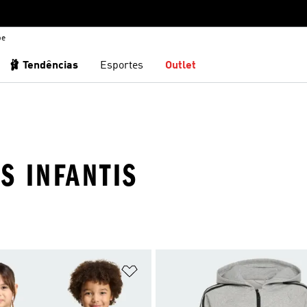
be
🩰 Tendências
Esportes
Outlet
S INFANTIS
sta de Desejos
Adicionar à Lista de Desejos