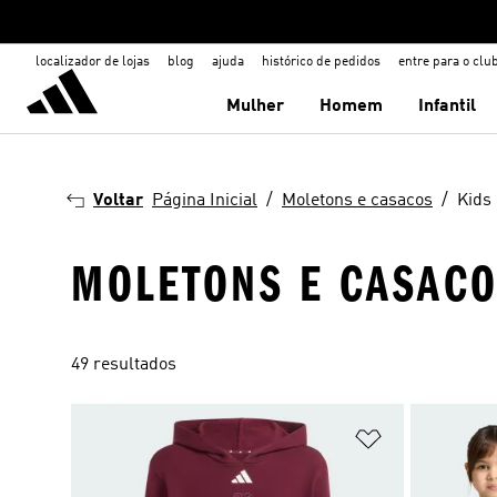
localizador de lojas
blog
ajuda
histórico de pedidos
entre para o clu
Mulher
Homem
Infantil
Voltar
Página Inicial
Moletons e casacos
Kids
MOLETONS E CASACO
49 resultados
Adicionar à Li