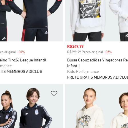
 desconto
Preço com desconto
R$249,99
ço original
-30%
Desconto
R$399,99 Preço original
-35%
Desconto
eino Tiro26 League Infantil
Blusa Capuz adidas Vingadores Re
rmance
Infantil
TIS MEMBROS ADICLUB
Kids Performance
FRETE GRÁTIS MEMBROS ADICLU
sta de Desejos
Adicionar à Lista de Desejos