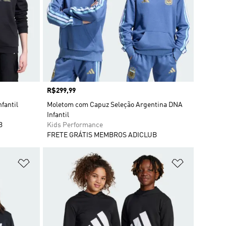
Preço
R$299,99
fantil
Moletom com Capuz Seleção Argentina DNA
Infantil
B
Kids Performance
FRETE GRÁTIS MEMBROS ADICLUB
Adicionar à Lista de Desejos
Adicionar à