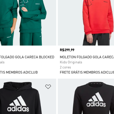
Preço
R$299,99
FOLGADO GOLA CARECA BLOCKED
MOLETON FOLGADO GOLA CAREC
als
Kids Originals
2 cores
TIS MEMBROS ADICLUB
FRETE GRÁTIS MEMBROS ADICLU
sta de Desejos
Adicionar à Lista de Desejos