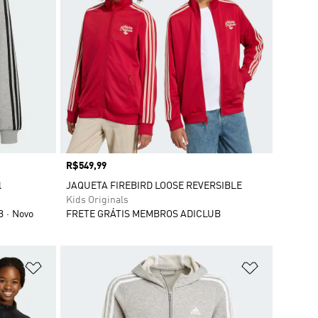
Preço
R$549,99
l
JAQUETA FIREBIRD LOOSE REVERSIBLE
Kids Originals
B
Novo
FRETE GRÁTIS MEMBROS ADICLUB
Adicionar à Lista de Desejos
Adicionar à