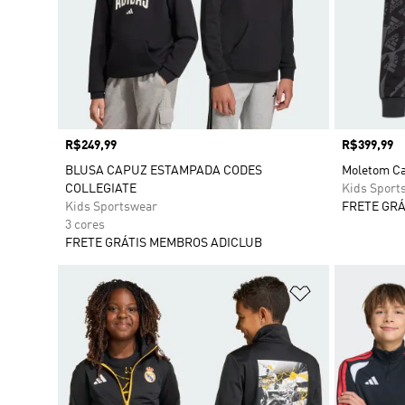
Preço
R$249,99
Preço
R$399,99
BLUSA CAPUZ ESTAMPADA CODES
Moletom Ca
COLLEGIATE
Kids Sport
Kids Sportswear
FRETE GRÁ
3 cores
FRETE GRÁTIS MEMBROS ADICLUB
Adicionar à Li