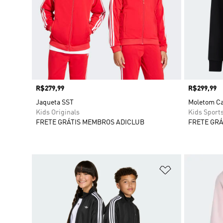
Preço
R$279,99
Preço
R$299,99
Jaqueta SST
Moletom Ca
Kids Originals
Kids Sport
FRETE GRÁTIS MEMBROS ADICLUB
FRETE GRÁ
Adicionar à Li