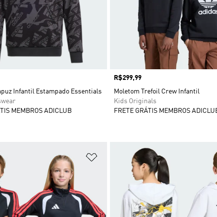
Preço
R$299,99
puz Infantil Estampado Essentials
Moletom Trefoil Crew Infantil
swear
Kids Originals
TIS MEMBROS ADICLUB
FRETE GRÁTIS MEMBROS ADICLU
sta de Desejos
Adicionar à Lista de Desejos