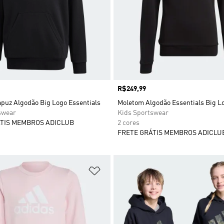
Preço
R$249,99
puz Algodão Big Logo Essentials
Moletom Algodão Essentials Big L
swear
Kids Sportswear
TIS MEMBROS ADICLUB
2 cores
FRETE GRÁTIS MEMBROS ADICLU
sta de Desejos
Adicionar à Lista de Desejos