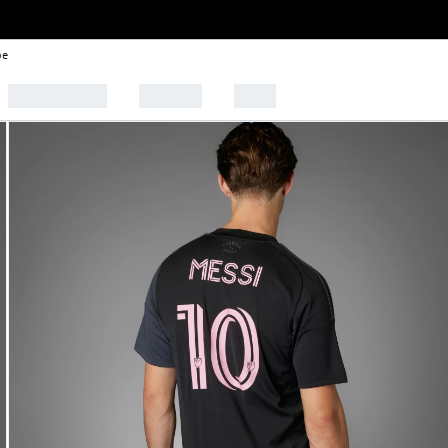
be
🩰 Tendências
Esportes
Outlet