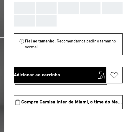
AAA
AAA
AAA
AAA
AAA
AAA
AAA
Fiel ao tamanho.
Recomendamos pedir o tamanho
normal.
Adicionar ao carrinho
Compre Camisa Inter de Miami, o time do Messi