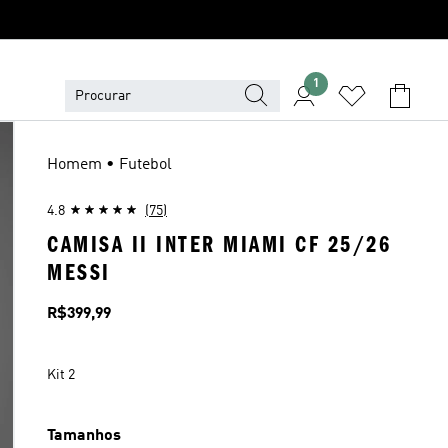
1
Homem • Futebol
4.8
(75)
CAMISA II INTER MIAMI CF 25/26
MESSI
Preço
R$399,99
Kit 2
Tamanhos