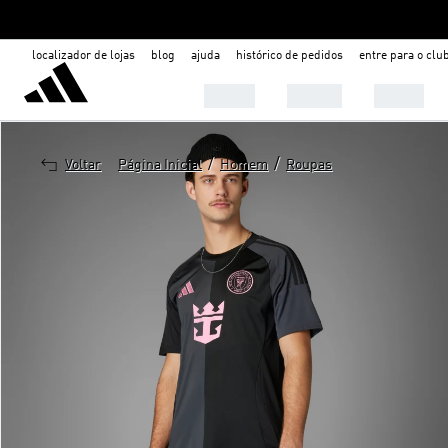
localizador de lojas
blog
ajuda
histórico de pedidos
entre para o clu
Mulher
Homem
Infantil
/
/
Voltar
Página Inicial
Homem
Roupas