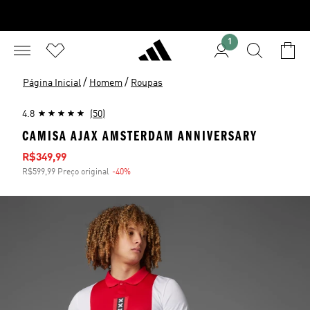
1
/
/
Página Inicial
Homem
Roupas
4.8
(50)
CAMISA AJAX AMSTERDAM ANNIVERSARY
Preço com desconto
R$349,99
R$599,99 Preço original
-40%
Desconto