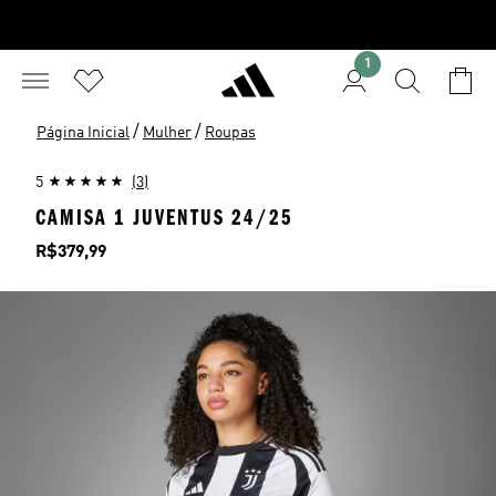
1
/
/
Página Inicial
Mulher
Roupas
5
(3)
CAMISA 1 JUVENTUS 24/25
Preço
R$379,99