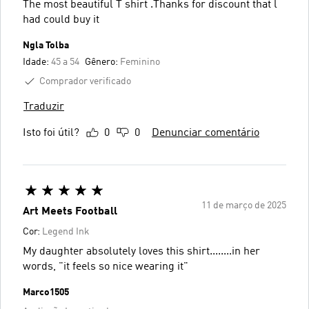
The most beautiful T shirt .Thanks for discount that l
had could buy it
Ngla Tolba
Idade:
45 a 54
Gênero:
Feminino
Comprador verificado
Traduzir
Isto foi útil?
0
0
Denunciar comentário
11 de março de 2025
Art Meets Football
Cor:
Legend Ink
My daughter absolutely loves this shirt........in her
words, "it feels so nice wearing it"
Marco1505