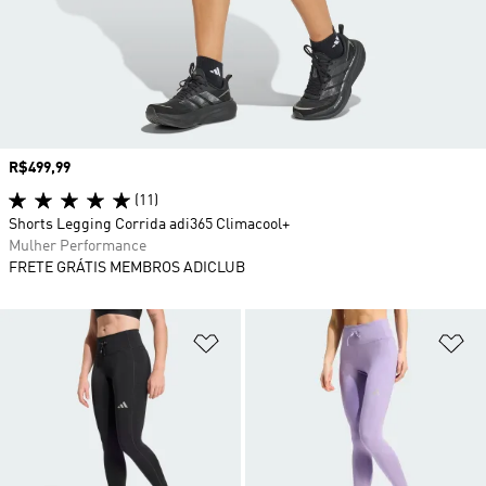
Preço
R$499,99
(11)
Shorts Legging Corrida adi365 Climacool+
Mulher Performance
FRETE GRÁTIS MEMBROS ADICLUB
Adicionar à Lista de Desejos
Ad