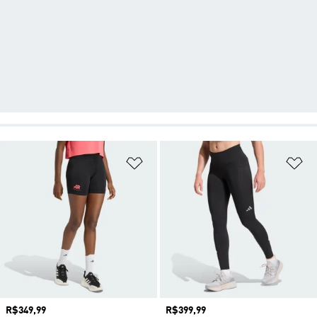
Adicionar à Lista de Desejos
Ad
Preço
R$349,99
Preço
R$399,99