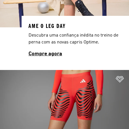
AME O LEG DAY
Descubra uma confiança inédita no treino de
perna com as novas capris Optime.
Compre agora
Ad