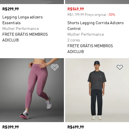
Preço
R$299,99
Preço com desconto
R$549,99
R$1.199,99 Preço original
-50%
Descont
Legging Longa adizero
Essentials
Shorts Legging Corrida Adizero
Mulher Performance
Control
FRETE GRÁTIS MEMBROS
Mulher Performance
ADICLUB
2 cores
FRETE GRÁTIS MEMBROS
ADICLUB
Adicionar à Lista de Desejos
Ad
Preço
R$399,99
Preço
R$699,99