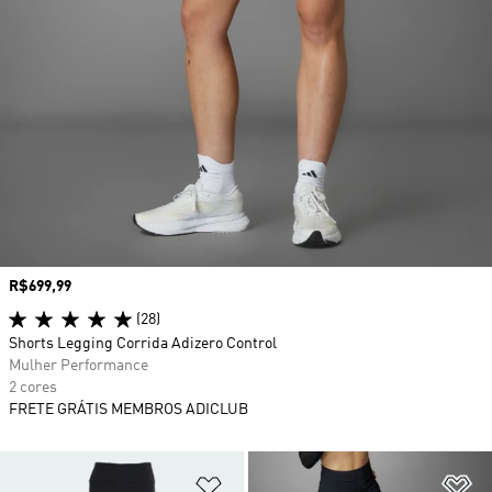
Preço
R$699,99
(28)
Shorts Legging Corrida Adizero Control
Mulher Performance
2 cores
FRETE GRÁTIS MEMBROS ADICLUB
Adicionar à Lista de Desejos
Ad