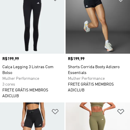
Preço
R$199,99
Preço
R$199,99
Calça Legging 3 Listras Com
Shorts Corrida Booty Adizero
Bolso
Essentials
Mulher Performance
Mulher Performance
3 cores
FRETE GRÁTIS MEMBROS
FRETE GRÁTIS MEMBROS
ADICLUB
ADICLUB
Adicionar à Lista de Desejos
Ad