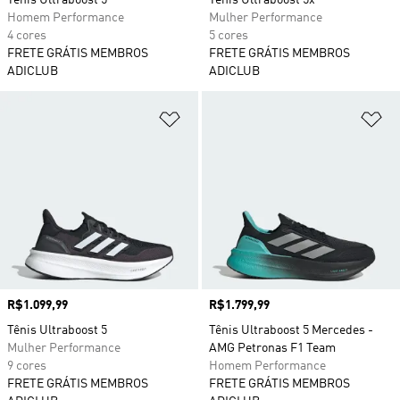
Tênis Ultraboost 5
Tênis Ultraboost 5x
Homem Performance
Mulher Performance
4 cores
5 cores
FRETE GRÁTIS MEMBROS
FRETE GRÁTIS MEMBROS
ADICLUB
ADICLUB
Adicionar à Lista de Desejos
Ad
Preço
R$1.099,99
Preço
R$1.799,99
Tênis Ultraboost 5
Tênis Ultraboost 5 Mercedes -
Mulher Performance
AMG Petronas F1 Team
9 cores
Homem Performance
FRETE GRÁTIS MEMBROS
FRETE GRÁTIS MEMBROS