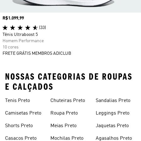
Preço
R$1.099,99
(33)
Tênis Ultraboost 5
Homem Performance
10 cores
FRETE GRÁTIS MEMBROS ADICLUB
NOSSAS CATEGORIAS DE ROUPAS
E CALÇADOS
Tenis Preto
Chuteiras Preto
Sandalias Preto
Camisetas Preto
Roupa Preto
Leggings Preto
Shorts Preto
Meias Preto
Jaquetas Preto
Casacos Preto
Mochilas Preto
Agasalhos Preto