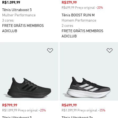
Preço
R$1.099,99
Preço com desconto
R$379,99
R$499,99 Preço original
-20%
Desconto
Tênis Ultraboost 5
Mulher Performance
Tênis BOOST RUN M
3 cores
Homem Performance
FRETE GRÁTIS MEMBROS
2 cores
ADICLUB
FRETE GRÁTIS MEMBROS
ADICLUB
Adicionar à Lista de Desejos
Ad
Preço com desconto
R$799,99
Preço com desconto
R$699,99
R$1.099,99 Preço original
-25%
Desconto
R$1.099,99 Preço original
-35%
Descont