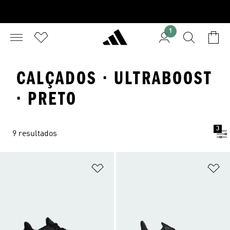
1
CALÇADOS · ULTRABOOST
· PRETO
3
9 resultados
Adicionar à Lista de Desejos
Ad