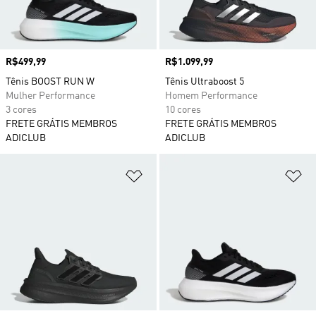
Preço
R$499,99
Preço
R$1.099,99
Tênis BOOST RUN W
Tênis Ultraboost 5
Mulher Performance
Homem Performance
3 cores
10 cores
FRETE GRÁTIS MEMBROS
FRETE GRÁTIS MEMBROS
ADICLUB
ADICLUB
Adicionar à Lista de Desejos
Ad