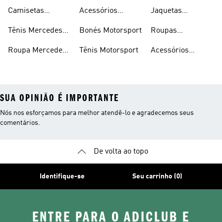
Amg-petronas
Mercedes Amg-
Motorsport
Team
Camisetas
Acessórios
Jaquetas
Formula One
petronas Formula
Mercedes Amg-
Mercedes Amg-
Motorsport
Team
One Team
Tênis Mercedes
Bonés Motorsport
Roupas
petronas Formula
petronas Formula
Amg-petronas
Motorsport
One Team
One Team
Roupa Mercedes
Tênis Motorsport
Acessórios
Formula One
Amg-petronas
Motorsport
SUA OPINIÃO É IMPORTANTE
Nós nos esforçamos para melhor atendê-lo e agradecemos seus
comentários.
De volta ao topo
Identifique-se
Seu carrinho (0)
ENTRE PARA O ADICLUB E