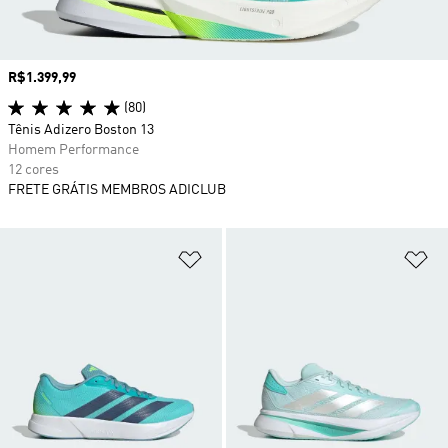
Preço
R$1.399,99
(80)
Tênis Adizero Boston 13
Homem Performance
12 cores
FRETE GRÁTIS MEMBROS ADICLUB
Adicionar à Lista de Desejos
Ad