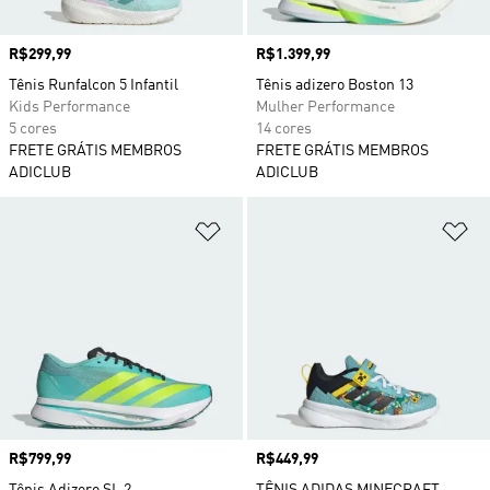
Preço
R$299,99
Preço
R$1.399,99
Tênis Runfalcon 5 Infantil
Tênis adizero Boston 13
Kids Performance
Mulher Performance
5 cores
14 cores
FRETE GRÁTIS MEMBROS
FRETE GRÁTIS MEMBROS
ADICLUB
ADICLUB
Adicionar à Lista de Desejos
Ad
Preço
R$799,99
Preço
R$449,99