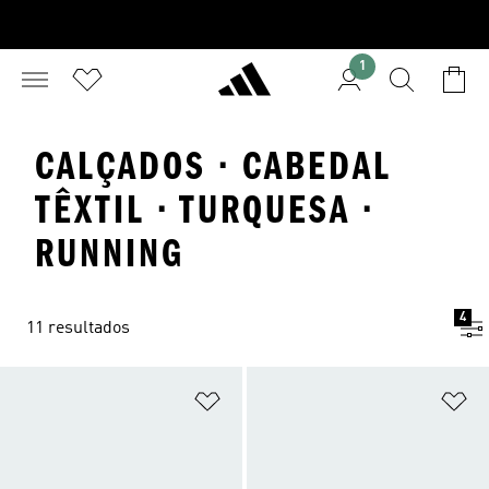
1
CALÇADOS · CABEDAL
TÊXTIL · TURQUESA ·
RUNNING
4
11 resultados
Adicionar à Lista de Desejos
Ad