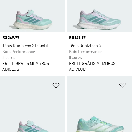
Preço
R$349,99
Preço
R$349,99
Tênis Runfalcon 5 Infantil
Tênis Runfalcon 5
Kids Performance
Kids Performance
8 cores
8 cores
FRETE GRÁTIS MEMBROS
FRETE GRÁTIS MEMBROS
ADICLUB
ADICLUB
Adicionar à Lista de Desejos
Ad