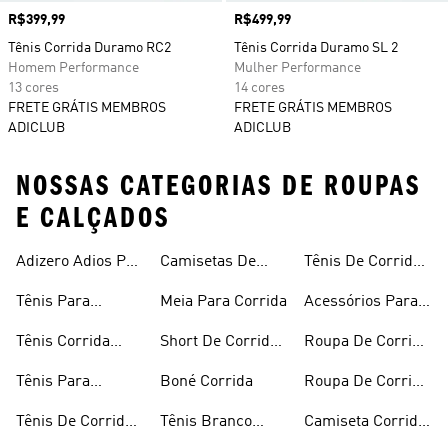
Preço
R$399,99
Preço
R$499,99
Tênis Corrida Duramo RC2
Tênis Corrida Duramo SL 2
Homem Performance
Mulher Performance
13 cores
14 cores
FRETE GRÁTIS MEMBROS
FRETE GRÁTIS MEMBROS
ADICLUB
ADICLUB
NOSSAS CATEGORIAS DE ROUPAS
E CALÇADOS
Adizero Adios Pro
Camisetas De
Tênis De Corrida
4
Corrida
Preto
Tênis Para
Meia Para Corrida
Acessórios Para
Corrida
Corrida
Tênis Corrida
Short De Corrida
Roupa De Corrida
Masculino
Feminino
Feminina
Tênis Para
Boné Corrida
Roupa De Corrida
Caminhada
Masculina
Tênis De Corrida
Tênis Branco
Camiseta Corrida
Feminino
Corrida
Feminina