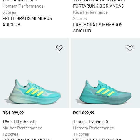
Tênis Adizero SL 2
TÊNIS ADIDAS MINECRAFT
Homem Performance
FORTARUN 4.0 CRIANÇAS
8 cores
Kids Performance
FRETE GRÁTIS MEMBROS
2 cores
ADICLUB
FRETE GRÁTIS MEMBROS
ADICLUB
Adicionar à Lista de Desejos
Ad
Preço
R$1.099,99
Preço
R$1.099,99
Tênis Ultraboost 5
Tênis Ultraboost 5
Mulher Performance
Homem Performance
12 cores
11 cores