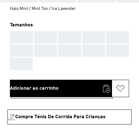
Halo Mint / Mint Ton / Ice Lavender
Tamanhos
AAA
AAA
AAA
AAA
AAA
AAA
AAA
AAA
AAA
AAA
AAA
Adicionar ao carrinho
Compre Tênis De Corrida Para Crianças