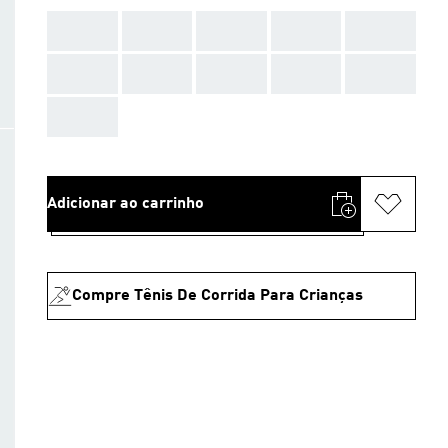
AAA
AAA
AAA
AAA
AAA
AAA
AAA
AAA
AAA
AAA
AAA
Adicionar ao carrinho
Compre Tênis De Corrida Para Crianças