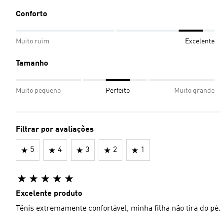
Conforto
Muito ruim
Excelente
Tamanho
Muito pequeno
Perfeito
Muito grande
Filtrar por avaliações
5
4
3
2
1
Excelente produto
Tênis extremamente confortável, minha filha não tira do pé