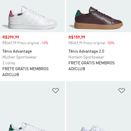
Preço com desconto
R$299,99
Preço com desconto
R$159,99
R$349,99 Preço original
-10%
Desconto
R$349,99 Preço original
-50%
Desconto
Tênis Advantage
Tênis Advantage 2.0
Mulher Sportswear
Homem Sportswear
2 cores
FRETE GRÁTIS MEMBROS
FRETE GRÁTIS MEMBROS
ADICLUB
ADICLUB
Adicionar à Lista de Desejos
Ad