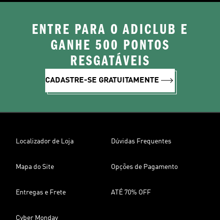
ENTRE PARA O ADICLUB E
GANHE 500 PONTOS
RESGATÁVEIS
CADASTRE-SE GRATUITAMENTE
Localizador de Loja
Dúvidas Frequentes
Mapa do Site
Opções de Pagamento
Entregas e Frete
ATÉ 70% OFF
Cyber Monday