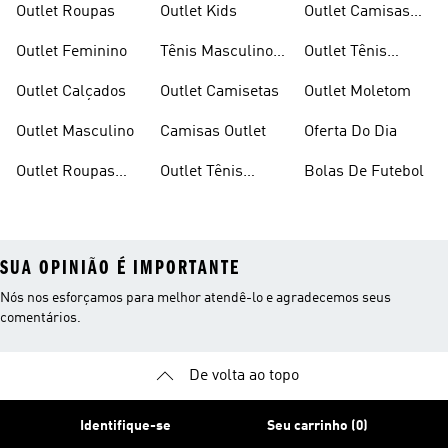
Outlet Roupas
Outlet Kids
Outlet Camisas
Masculinas
Outlet Feminino
Tênis Masculino
Outlet Tênis
Em Promoçao
Infantil
Outlet Calçados
Outlet Camisetas
Outlet Moletom
Outlet Masculino
Camisas Outlet
Oferta Do Dia
Outlet Roupas
Outlet Tênis
Bolas De Futebol
Femininas
Feminino
SUA OPINIÃO É IMPORTANTE
Nós nos esforçamos para melhor atendê-lo e agradecemos seus
comentários.
De volta ao topo
Identifique-se
Seu carrinho (0)