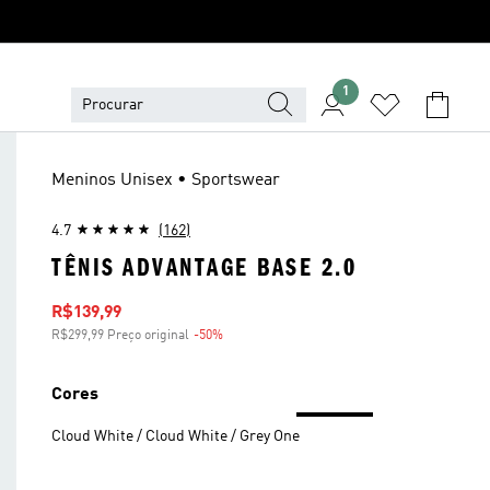
1
Meninos Unisex • Sportswear
4.7
(162)
TÊNIS ADVANTAGE BASE 2.0
Preço com desconto
R$139,99
R$299,99 Preço original
-50%
Desconto
Cores
Cloud White / Cloud White / Grey One