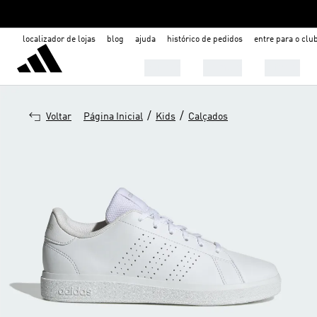
localizador de lojas
blog
ajuda
histórico de pedidos
entre para o clu
Mulher
Homem
Infantil
/
/
Voltar
Página Inicial
Kids
Calçados