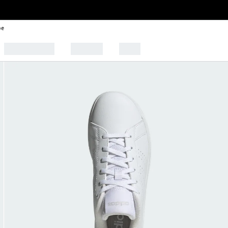
be
🩰 Tendências
Esportes
Outlet