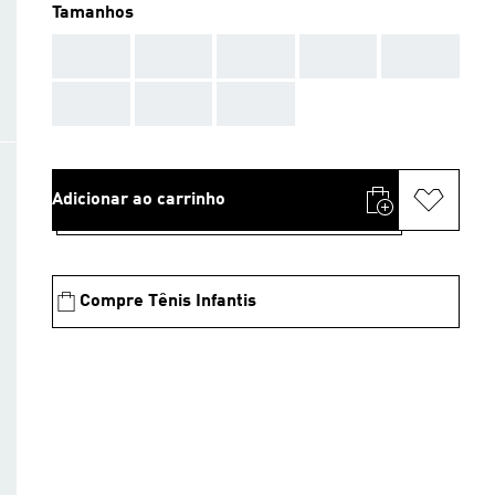
Tamanhos
AAA
AAA
AAA
AAA
AAA
AAA
AAA
AAA
Adicionar ao carrinho
Compre Tênis Infantis