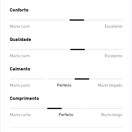
Conforto
Muito ruim
Excelente
Qualidade
Muito ruim
Excelente
Caimento
Muito justo
Perfeito
Muito folgado
Comprimento
Muito curto
Perfeito
Muito longo