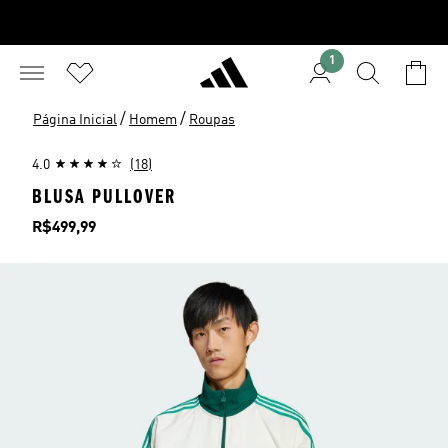
1
/
/
Página Inicial
Homem
Roupas
4.0
(18)
BLUSA PULLOVER
Preço
R$499,99