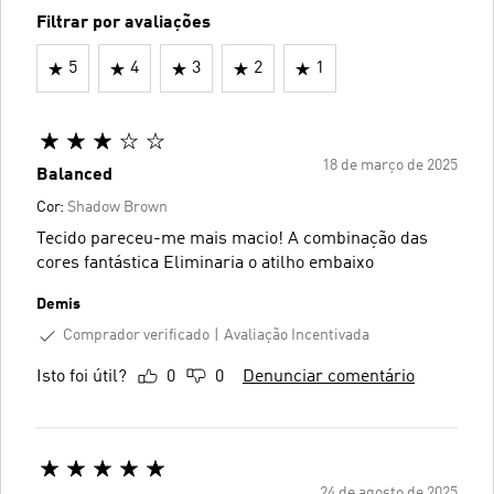
Filtrar por avaliações
5
4
3
2
1
18 de março de 2025
Balanced
Cor:
Shadow Brown
Tecido pareceu-me mais macio! A combinação das
cores fantástica Eliminaria o atilho embaixo
Demis
Comprador verificado
Avaliação Incentivada
Isto foi útil?
0
0
Denunciar comentário
24 de agosto de 2025