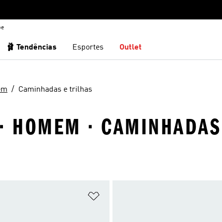
be
🩰 Tendências
Esportes
Outlet
em
Caminhadas e trilhas
 · HOMEM · CAMINHADAS
sta de Desejos
Adicionar à Lista de Desejos