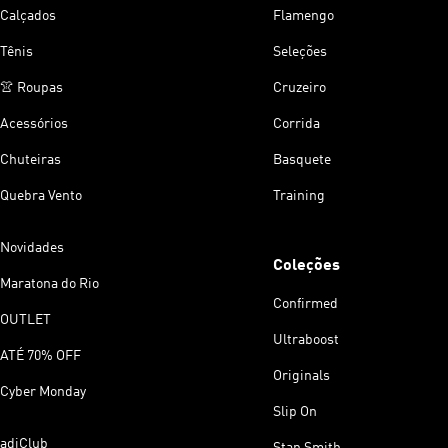
Calçados
Flamengo
Tênis
Seleções
👚 Roupas
Cruzeiro
Acessórios
Corrida
Chuteiras
Basquete
Quebra Vento
Training
Novidades
Coleções
Maratona do Rio
Confirmed
OUTLET
Ultraboost
ATÉ 70% OFF
Originals
Cyber Monday
Slip On
adiClub
Stan Smith