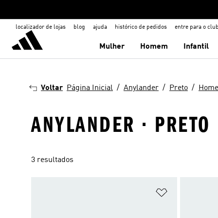
localizador de lojas
blog
ajuda
histórico de pedidos
entre para o clu
Mulher
Homem
Infantil
Voltar
Página Inicial
Anylander
Preto
Hom
ANYLANDER · PRETO
3 resultados
Adicionar à Li