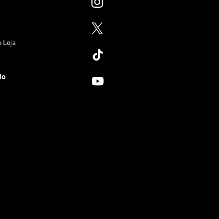
e Loja
do