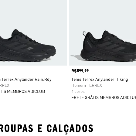
Preço
R$599,99
a Terrex Anylander Rain.Rdy
Tênis Terrex Anylander Hiking
RREX
Homem TERREX
TIS MEMBROS ADICLUB
4 cores
FRETE GRÁTIS MEMBROS ADICLU
ROUPAS E CALÇADOS