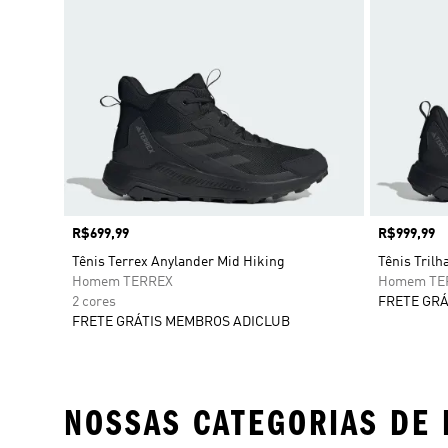
Preço
R$699,99
Preço
R$999,99
Tênis Terrex Anylander Mid Hiking
Tênis Trilh
Homem TERREX
Homem TE
2 cores
FRETE GRÁ
FRETE GRÁTIS MEMBROS ADICLUB
NOSSAS CATEGORIAS DE 