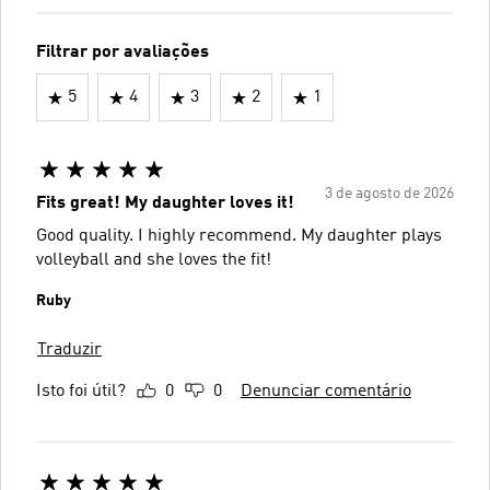
Filtrar por avaliações
5
4
3
2
1
3 de agosto de 2026
Fits great! My daughter loves it!
Good quality. I highly recommend. My daughter plays
volleyball and she loves the fit!
Ruby
Traduzir
Isto foi útil?
0
0
Denunciar comentário