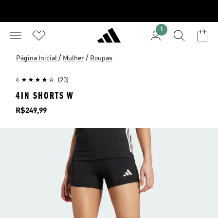
1
/
/
Página Inicial
Mulher
Roupas
4
(20)
4IN SHORTS W
Preço
R$249,99