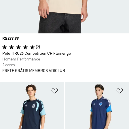
Preço
R$299,99
(2)
Polo TIRO26 Competition CR Flamengo
Homem Performance
2 cores
FRETE GRÁTIS MEMBROS ADICLUB
Adicionar à Lista de Desejos
Ad