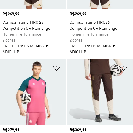
Preço
R$249,99
Preço
R$249,99
Camisa Treino TIRO 26
Camisa Treino TIRO26
Competition CR Flamengo
Competition CR Flamengo
Homem Performance
Homem Performance
2 cores
2 cores
FRETE GRÁTIS MEMBROS
FRETE GRÁTIS MEMBROS
ADICLUB
ADICLUB
Adicionar à Lista de Desejos
Ad
Preço
R$279,99
Preço
R$349,99