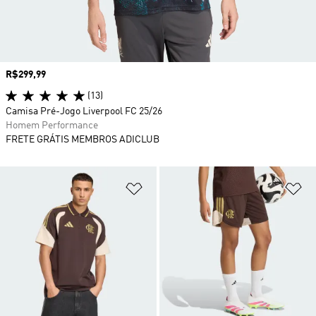
Preço
R$299,99
(13)
Camisa Pré-Jogo Liverpool FC 25/26
Homem Performance
FRETE GRÁTIS MEMBROS ADICLUB
Adicionar à Lista de Desejos
Ad