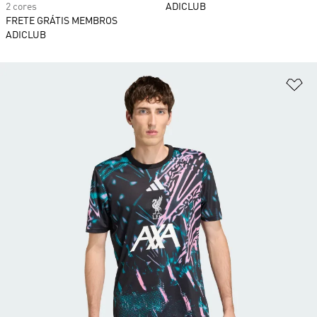
2 cores
ADICLUB
FRETE GRÁTIS MEMBROS
ADICLUB
Ad