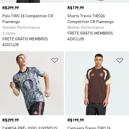
Preço
R$299,99
Preço
R$179,99
Polo TIRO 26 Competition CR
Shorts Treino TIRO26
Flamengo
Competition CR Flamengo
Homem Performance
Mulher Performance
2 cores
FRETE GRÁTIS MEMBROS
FRETE GRÁTIS MEMBROS
ADICLUB
ADICLUB
Adicionar à Lista de Desejos
Ad
Preço
R$299,99
Preço
R$199,99
CAMISA PRÉ-JOGO JUVENTUS
Camiseta Treino TIRO 26