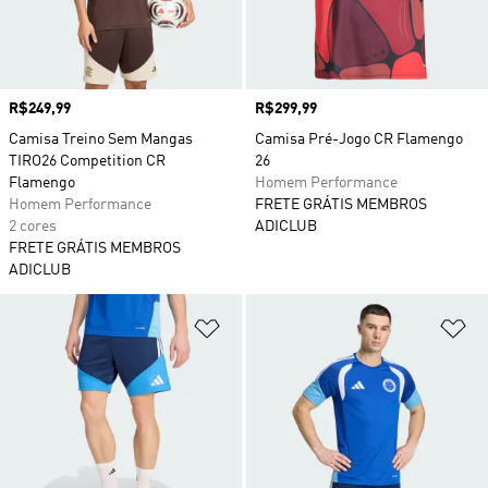
Preço
R$249,99
Preço
R$299,99
Camisa Treino Sem Mangas
Camisa Pré-Jogo CR Flamengo
TIRO26 Competition CR
26
Flamengo
Homem Performance
Homem Performance
FRETE GRÁTIS MEMBROS
2 cores
ADICLUB
FRETE GRÁTIS MEMBROS
ADICLUB
Adicionar à Lista de Desejos
Ad