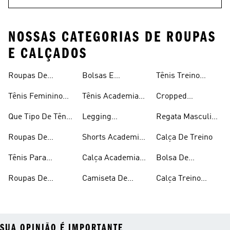
NOSSAS CATEGORIAS DE ROUPAS
E CALÇADOS
Roupas De
Bolsas E
Tênis Treino
Masculina
Academia E
Mochilas
Feminino
Tênis Feminino
Tênis Academia
Cropped
Treino
Academia
Academia
Masculino
Academia
Que Tipo De Tênis
Legging
Regata Masculina
Devemos Usar Na
Academia
Academia
Roupas De
Shorts Academia
Calça De Treino
Academia
Academia
Masculino
Tênis Para
Calça Academia
Bolsa De
Feminina
Academia E
Masculina
Academia
Roupas De
Camiseta De
Calça Treino
Treino
Masculina
Academia
Treino
Masculina
SUA OPINIÃO É IMPORTANTE