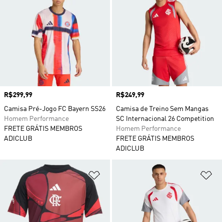
Preço
R$299,99
Preço
R$249,99
Camisa Pré-Jogo FC Bayern SS26
Camisa de Treino Sem Mangas
Homem Performance
SC Internacional 26 Competition
FRETE GRÁTIS MEMBROS
Homem Performance
ADICLUB
FRETE GRÁTIS MEMBROS
ADICLUB
Adicionar à Lista de Desejos
Ad