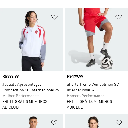
Adicionar à Lista de Desejos
Ad
Preço
R$399,99
Preço
R$179,99
Jaqueta Apresentação
Shorts Treino Competition SC
Competition SC Internacional 26
Internacional 26
Mulher Performance
Homem Performance
FRETE GRÁTIS MEMBROS
FRETE GRÁTIS MEMBROS
ADICLUB
ADICLUB
Adicionar à Lista de Desejos
Ad