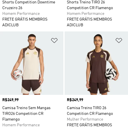
Shorts Competition Downtime
Shorts Treino TIRO 26
Cruzeiro 26
Competition CR Flamengo
Homem Performance
Homem Performance
FRETE GRÁTIS MEMBROS
FRETE GRÁTIS MEMBROS
ADICLUB
ADICLUB
Adicionar à Lista de Desejos
Ad
Preço
R$249,99
Preço
R$249,99
Camisa Treino Sem Mangas
Camisa Treino TIRO 26
TIRO26 Competition CR
Competition CR Flamengo
Flamengo
Mulher Performance
Homem Performance
FRETE GRÁTIS MEMBROS