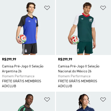
Adicionar à Lista de Desejos
Ad
Preço
R$299,99
Preço
R$299,99
Camisa Pré-Jogo II Seleção
Camisa Pré-Jogo II Seleção
Argentina 26
Nacional do México 26
Homem Performance
Homem Performance
FRETE GRÁTIS MEMBROS
FRETE GRÁTIS MEMBROS
ADICLUB
ADICLUB
Adicionar à Lista de Desejos
Ad