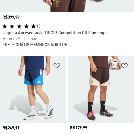
Preço
R$399,99
(3)
Jaqueta Apresentação TIRO26 Competition CR Flamengo
Homem Performance
FRETE GRÁTIS MEMBROS ADICLUB
Adicionar à Lista de Desejos
Ad
Preço
R$249,99
Preço
R$179,99