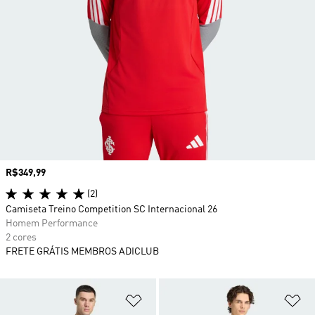
Preço
R$349,99
(2)
Camiseta Treino Competition SC Internacional 26
Homem Performance
2 cores
FRETE GRÁTIS MEMBROS ADICLUB
Adicionar à Lista de Desejos
Ad