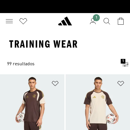
1
TRAINING WEAR
1
99 resultados
Adicionar à Lista de Desejos
Ad