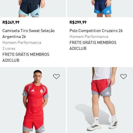
Preço
R$249,99
Preço
R$299,99
Camiseta Tiro Sweat Seleção
Polo Competition Cruzeiro 26
Argentina 26
Homem Performance
Homem Performance
FRETE GRÁTIS MEMBROS
2 cores
ADICLUB
FRETE GRÁTIS MEMBROS
ADICLUB
Adicionar à Lista de Desejos
Ad