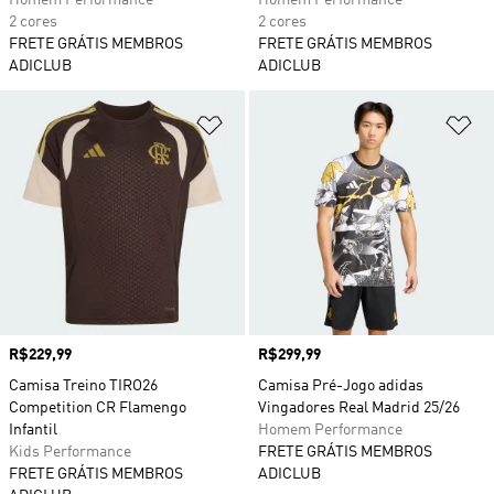
Homem Performance
Homem Performance
2 cores
2 cores
FRETE GRÁTIS MEMBROS
FRETE GRÁTIS MEMBROS
ADICLUB
ADICLUB
Adicionar à Lista de Desejos
Ad
Preço
R$229,99
Preço
R$299,99
Camisa Treino TIRO26
Camisa Pré-Jogo adidas
Competition CR Flamengo
Vingadores Real Madrid 25/26
Infantil
Homem Performance
Kids Performance
FRETE GRÁTIS MEMBROS
FRETE GRÁTIS MEMBROS
ADICLUB