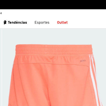
be
🩰 Tendências
Esportes
Outlet