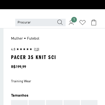
1
Mulher • Futebol
4.8
(13)
PACER 3S KNIT SCI
Preço
R$199,99
Training Wear
Tamanhos
AAA
AAA
AAA
AAA
AAA