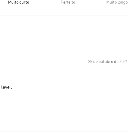
Muito curto
Perfeito
Muito longo
28 de outubro de 2024
vel e o tecido é leve .