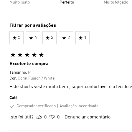
Muito justo
Perfeito
Muito folgado
Filtrar por avaliações
5
4
3
2
1
Excelente compra
Tamanho:
P
Cor:
Coral Fusion / White
Este shorts veste muito bem , super confortá
Cati
Comprador verificado
Avaliação Incentivada
Isto foi útil?
0
0
Denunciar comentário