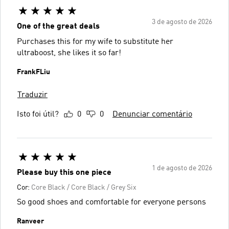
3 de agosto de 2026
One of the great deals
Purchases this for my wife to substitute her
ultraboost, she likes it so far!
FrankFLiu
Traduzir
Isto foi útil?
0
0
Denunciar comentário
1 de agosto de 2026
Please buy this one piece
Cor:
Core Black / Core Black / Grey Six
So good shoes and comfortable for everyone persons
Ranveer