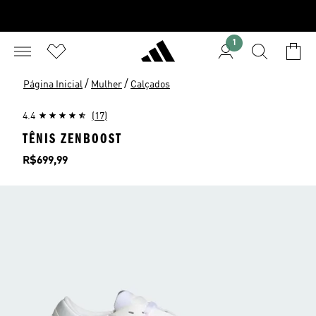
1
/
/
Página Inicial
Mulher
Calçados
4.4
(17)
TÊNIS ZENBOOST
Preço
R$699,99