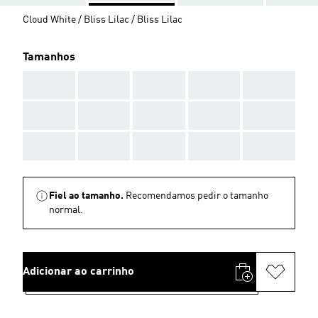
Cloud White / Bliss Lilac / Bliss Lilac
Tamanhos
AAA
AAA
AAA
AAA
AAA
AAA
AAA
AAA
AAA
AAA
AAA
AAA
AAA
AAA
AAA
Fiel ao tamanho.
Recomendamos pedir o tamanho
normal.
Adicionar ao carrinho