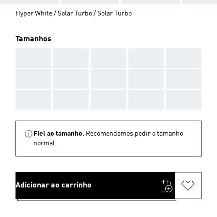
Hyper White / Solar Turbo / Solar Turbo
Tamanhos
AAA
AAA
AAA
AAA
AAA
AAA
AAA
AAA
AAA
AAA
AAA
AAA
AAA
AAA
AAA
Fiel ao tamanho.
Recomendamos pedir o tamanho
normal.
Adicionar ao carrinho