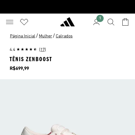
1
/
/
Página Inicial
Mulher
Calçados
4.4
(17)
TÊNIS ZENBOOST
Preço
R$699,99