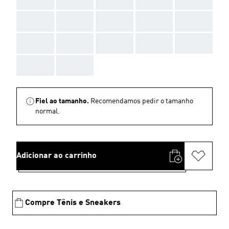
AAA
AAA
AAA
AAA
AAA
AAA
AAA
AAA
AAA
AAA
AAA
AAA
Fiel ao tamanho.
Recomendamos pedir o tamanho
normal.
Adicionar ao carrinho
Compre Tênis e Sneakers