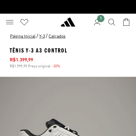
1
/
/
Página Inicial
Y-3
Calçados
TÊNIS Y-3 A3 CONTROL
Preço com desconto
R$1.399,99
R$1.999,99 Preço original
-30%
Desconto