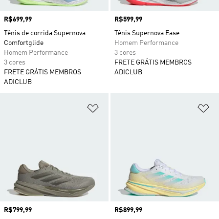
Preço
R$699,99
Preço
R$599,99
Tênis de corrida Supernova
Tênis Supernova Ease
Comfortglide
Homem Performance
Homem Performance
3 cores
3 cores
FRETE GRÁTIS MEMBROS
FRETE GRÁTIS MEMBROS
ADICLUB
ADICLUB
Adicionar à Lista de Desejos
Ad
Preço
R$799,99
Preço
R$899,99