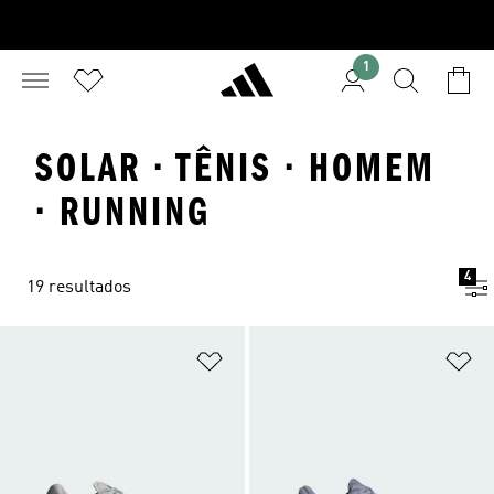
1
SOLAR · TÊNIS · HOMEM
· RUNNING
4
19 resultados
Adicionar à Lista de Desejos
Ad