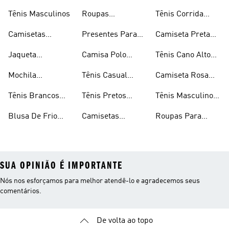
Tênis Masculinos
Roupas
Tênis Corrida
Masculinas
Masculinas
Masculino
Camisetas
Presentes Para
Camiseta Preta
Masculinas
Homens
Masculina
Jaqueta
Camisa Polo
Tênis Cano Alto
Masculina
Masculina
Masculino
Mochila
Tênis Casual
Camiseta Rosa
Masculina
Masculino
Masculina
Tênis Brancos
Tênis Pretos
Tênis Masculino
Masculinos
Masculinos
Em Promoção
Blusa De Frio
Camisetas
Roupas Para
Masculina
Brancas
Academia
Masculina
SUA OPINIÃO É IMPORTANTE
Nós nos esforçamos para melhor atendê-lo e agradecemos seus
comentários.
De volta ao topo