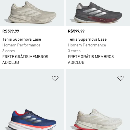
Preço
R$599,99
Preço
R$599,99
Tênis Supernova Ease
Tênis Supernova Ease
Homem Performance
Homem Performance
3 cores
3 cores
FRETE GRÁTIS MEMBROS
FRETE GRÁTIS MEMBROS
ADICLUB
ADICLUB
Adicionar à Lista de Desejos
Ad