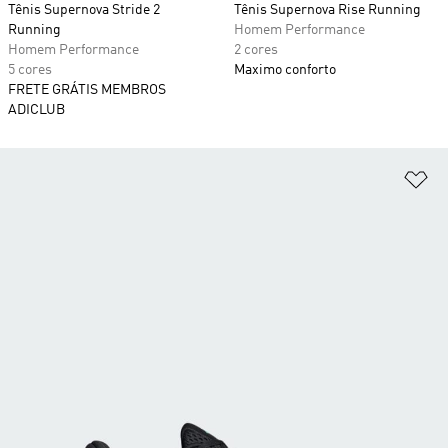
Tênis Supernova Stride 2
Tênis Supernova Rise Running
Running
Homem Performance
Homem Performance
2 cores
5 cores
Maximo conforto
FRETE GRÁTIS MEMBROS
ADICLUB
Ad