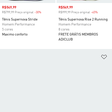
Preço com desconto
R$549,99
Preço com desconto
R$549,99
R$799,99 Preço original
-30%
Desconto
R$999,99 Preço original
-45%
Desconto
Tênis Supernova Stride
Tênis Supernova Rise 2 Running
Homem Performance
Homem Performance
5 cores
8 cores
Maximo conforto
FRETE GRÁTIS MEMBROS
ADICLUB
Ad