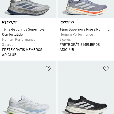
Preço
R$699,99
Preço
R$999,99
Tênis de corrida Supernova
Tênis Supernova Rise 2 Running
Comfortglide
Homem Performance
Homem Performance
8 cores
3 cores
FRETE GRÁTIS MEMBROS
FRETE GRÁTIS MEMBROS
ADICLUB
ADICLUB
Adicionar à Lista de Desejos
Ad