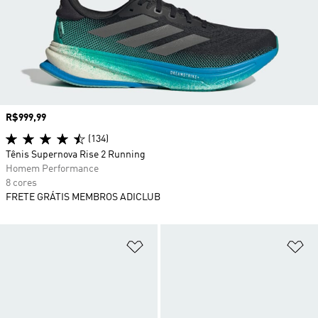
Preço
R$999,99
(134)
Tênis Supernova Rise 2 Running
Homem Performance
8 cores
FRETE GRÁTIS MEMBROS ADICLUB
Adicionar à Lista de Desejos
Ad