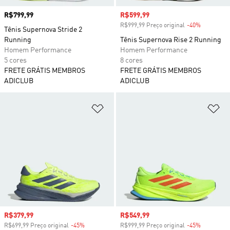
Preço
R$799,99
Preço com desconto
R$599,99
R$999,99 Preço original
-40%
Desconto
Tênis Supernova Stride 2
Running
Tênis Supernova Rise 2 Running
Homem Performance
Homem Performance
5 cores
8 cores
FRETE GRÁTIS MEMBROS
FRETE GRÁTIS MEMBROS
ADICLUB
ADICLUB
Adicionar à Lista de Desejos
Ad
Preço com desconto
R$379,99
Preço com desconto
R$549,99
R$699,99 Preço original
-45%
Desconto
R$999,99 Preço original
-45%
Desconto