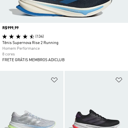
Preço
R$999,99
(134)
Tênis Supernova Rise 2 Running
Homem Performance
8 cores
FRETE GRÁTIS MEMBROS ADICLUB
Adicionar à Lista de Desejos
Ad