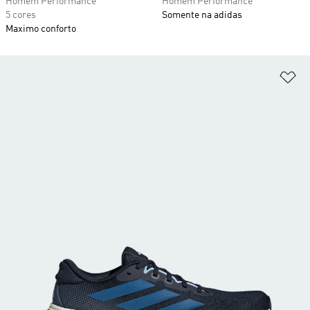
Homem Performance
Homem Performance
5 cores
Somente na adidas
Maximo conforto
Ad