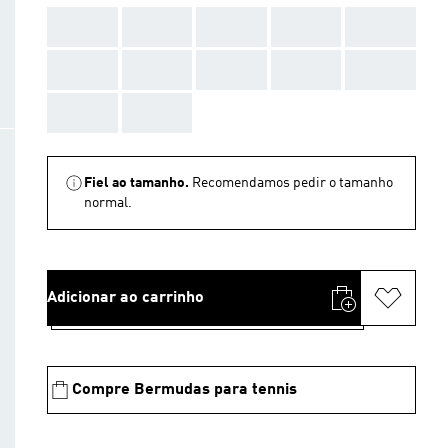
AAA
AAA
AAA
AAA
AAA
AAA
AAA
AAA
AAA
AAA
AAA
AAA
Fiel ao tamanho.
Recomendamos pedir o tamanho
normal.
Adicionar ao carrinho
Compre Bermudas para tennis