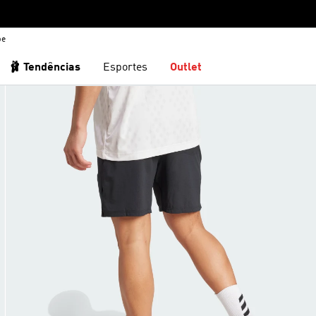
be
🩰 Tendências
Esportes
Outlet