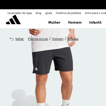
localizador de lojas
blog
ajuda
histórico de pedidos
entre para o clu
Mulher
Homem
Infantil
/
/
Voltar
Página Inicial
Homem
Roupas