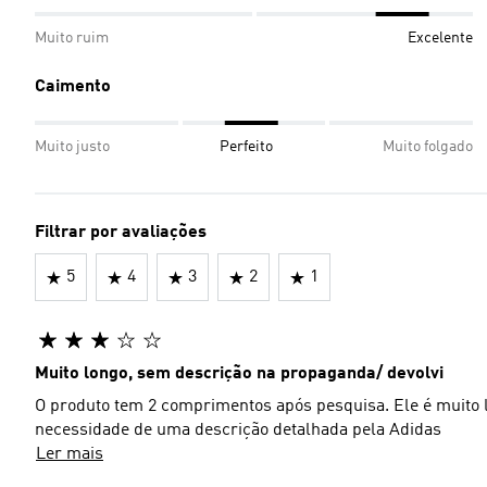
Muito ruim
Excelente
Caimento
Muito justo
Perfeito
Muito folgado
Filtrar por avaliações
5
4
3
2
1
Muito longo, sem descrição na propaganda/ devolvi
O produto tem 2 comprimentos após pesquisa. Ele é muito lo
necessidade de uma descrição detalhada pela Adidas
Ler mais