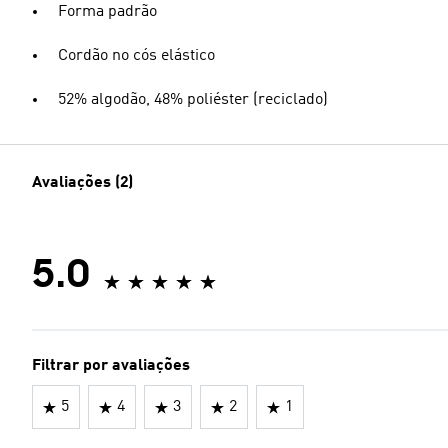
Forma padrão
Cordão no cós elástico
52% algodão, 48% poliéster (reciclado)
Avaliações (2)
5.0
Filtrar por avaliações
5
4
3
2
1