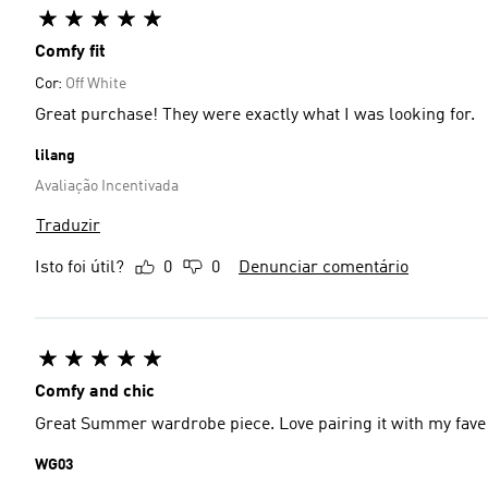
Comfy fit
Cor:
Off White
Great purchase! They were exactly what I was looking for.
lilang
Avaliação Incentivada
Traduzir
Isto foi útil?
0
0
Denunciar comentário
Comfy and chic
Great Summer wardrobe piece. Love pairing it with my fave
WG03