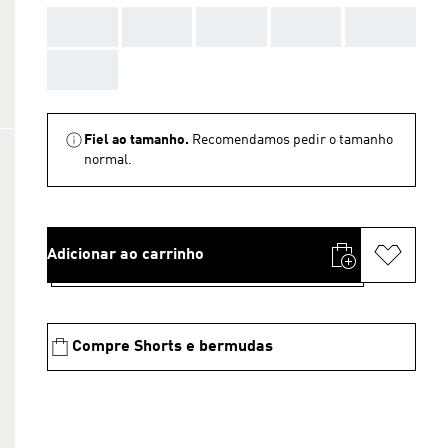
AAA
AAA
AAA
AAA
AAA
AAA
Fiel ao tamanho.
Recomendamos pedir o tamanho
normal.
Adicionar ao carrinho
Compre Shorts e bermudas