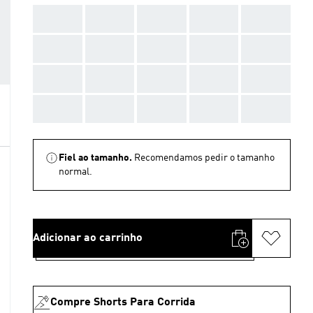
AAA
AAA
AAA
AAA
AAA
AAA
AAA
AAA
AAA
AAA
AAA
AAA
AAA
AAA
AAA
AAA
AAA
AAA
AAA
AAA
Fiel ao tamanho.
Recomendamos pedir o tamanho
normal.
Adicionar ao carrinho
Compre Shorts Para Corrida