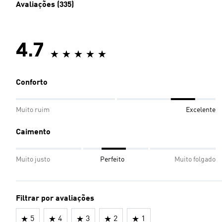
Avaliações (335)
4.7
Conforto
Muito ruim
Excelente
Caimento
Muito justo
Perfeito
Muito folgado
Filtrar por avaliações
5
4
3
2
1