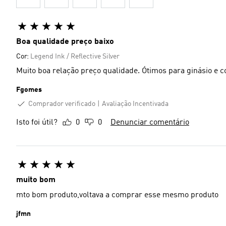
Boa qualidade preço baixo
Cor:
Legend Ink / Reflective Silver
Muito boa relação preço qualidade. Ótimos para ginásio e c
Fgomes
Comprador verificado
Avaliação Incentivada
Isto foi útil?
0
0
Denunciar comentário
muito bom
mto bom produto,voltava a comprar esse mesmo produto
jfmn