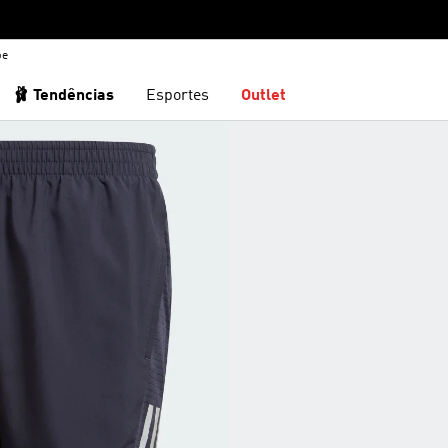
be
🩰 Tendências
Esportes
Outlet