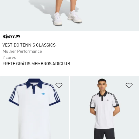
Preço
R$499,99
VESTIDO TENNIS CLASSICS
Mulher Performance
2 cores
FRETE GRÁTIS MEMBROS ADICLUB
Adicionar à Lista de Desejos
Ad