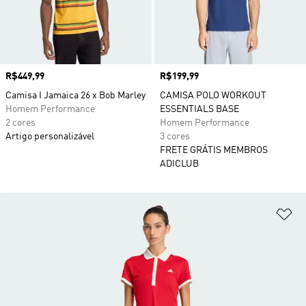
Preço
R$449,99
Preço
R$199,99
Camisa I Jamaica 26 x Bob Marley
CAMISA POLO WORKOUT
Homem Performance
ESSENTIALS BASE
2 cores
Homem Performance
Artigo personalizável
3 cores
FRETE GRÁTIS MEMBROS
ADICLUB
Ad