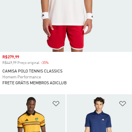
Preço com desconto
R$279,99
R$449,99 Preço original
-35%
Desconto
CAMISA POLO TENNIS CLASSICS
Homem Performance
FRETE GRÁTIS MEMBROS ADICLUB
Adicionar à Lista de Desejos
Ad