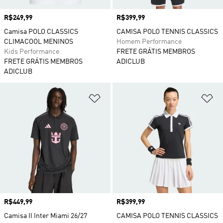
Preço
R$249,99
Preço
R$399,99
Camisa POLO CLASSICS
CAMISA POLO TENNIS CLASSICS
CLIMACOOL MENINOS
Homem Performance
Kids Performance
FRETE GRÁTIS MEMBROS
FRETE GRÁTIS MEMBROS
ADICLUB
ADICLUB
Adicionar à Lista de Desejos
Ad
Preço
R$449,99
Preço
R$399,99
Camisa II Inter Miami 26/27
CAMISA POLO TENNIS CLASSICS