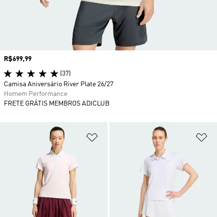
Preço
R$699,99
(37)
Camisa Aniversário River Plate 26/27
Homem Performance
FRETE GRÁTIS MEMBROS ADICLUB
Adicionar à Lista de Desejos
Ad