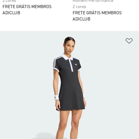
2 cores
Homem Performance
FRETE GRÁTIS MEMBROS
2 cores
ADICLUB
FRETE GRÁTIS MEMBROS
ADICLUB
Ad