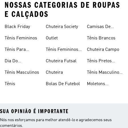
NOSSAS CATEGORIAS DE ROUPAS
E CALÇADOS
Black Friday
Chuteira Society
Camisas De
Times
Tênis Femininos
Outlet
Tênis Brancos
Tênis Para
Tênis Femininos
Chuteira Campo
Caminhada
Brancos
Dia Do
Chuteira Futsal
Tênis Pretos
Consumidor
Femininos
Tênis Masculinos
Chuteira
Tênis Masculino
Em Promoçao
Tênis
Bolas De Futebol
Moletons
Femininos
SUA OPINIÃO É IMPORTANTE
Nós nos esforçamos para melhor atendê-lo e agradecemos seus
comentários.