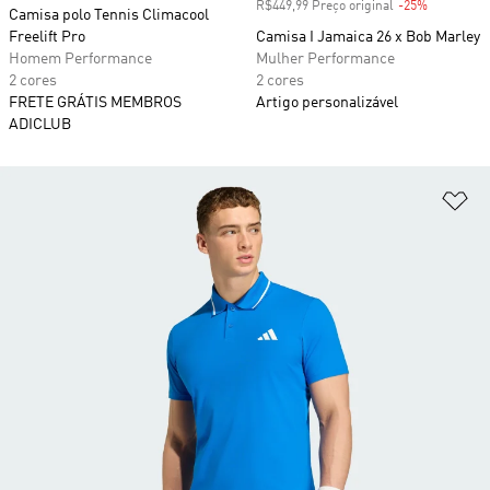
R$449,99 Preço original
-25%
Desconto
Camisa polo Tennis Climacool
Freelift Pro
Camisa I Jamaica 26 x Bob Marley
Homem Performance
Mulher Performance
2 cores
2 cores
FRETE GRÁTIS MEMBROS
Artigo personalizável
ADICLUB
Ad