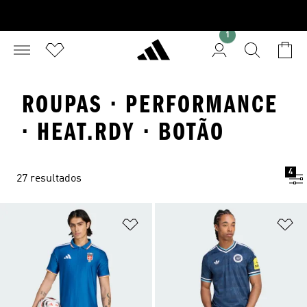
1
ROUPAS · PERFORMANCE
· HEAT.RDY · BOTÃO
4
27 resultados
Adicionar à Lista de Desejos
Ad