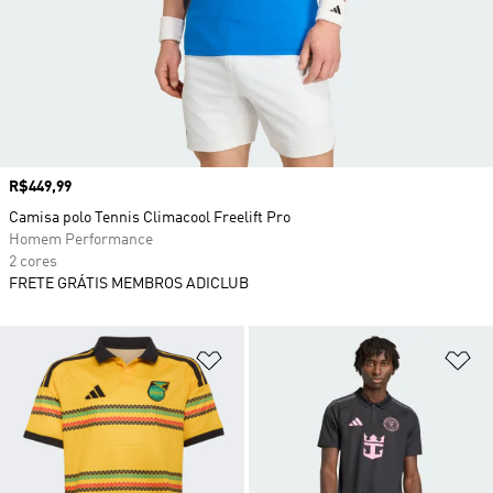
Preço
R$449,99
Camisa polo Tennis Climacool Freelift Pro
Homem Performance
2 cores
FRETE GRÁTIS MEMBROS ADICLUB
Adicionar à Lista de Desejos
Ad