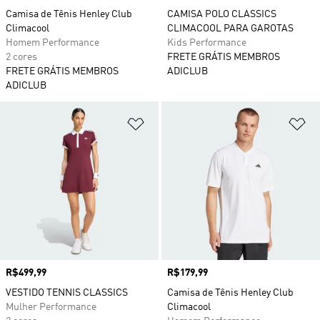
Camisa de Tênis Henley Club
CAMISA POLO CLASSICS
Climacool
CLIMACOOL PARA GAROTAS
Homem Performance
Kids Performance
2 cores
FRETE GRÁTIS MEMBROS
FRETE GRÁTIS MEMBROS
ADICLUB
ADICLUB
Adicionar à Lista de Desejos
Ad
Preço
R$499,99
Preço
R$179,99
VESTIDO TENNIS CLASSICS
Camisa de Tênis Henley Club
Mulher Performance
Climacool