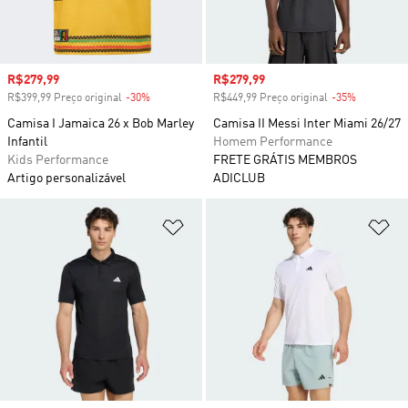
Preço com desconto
R$279,99
Preço com desconto
R$279,99
R$399,99 Preço original
-30%
Desconto
R$449,99 Preço original
-35%
Desconto
Camisa I Jamaica 26 x Bob Marley
Camisa II Messi Inter Miami 26/27
Infantil
Homem Performance
Kids Performance
FRETE GRÁTIS MEMBROS
Artigo personalizável
ADICLUB
Adicionar à Lista de Desejos
Ad