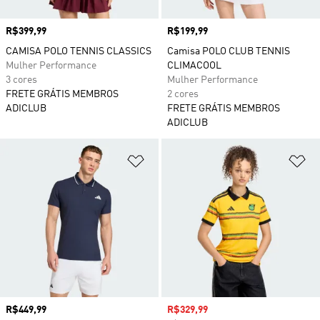
Preço
R$399,99
Preço
R$199,99
CAMISA POLO TENNIS CLASSICS
Camisa POLO CLUB TENNIS
Mulher Performance
CLIMACOOL
3 cores
Mulher Performance
FRETE GRÁTIS MEMBROS
2 cores
ADICLUB
FRETE GRÁTIS MEMBROS
ADICLUB
Adicionar à Lista de Desejos
Ad
Preço
R$449,99
Preço com desconto
R$329,99