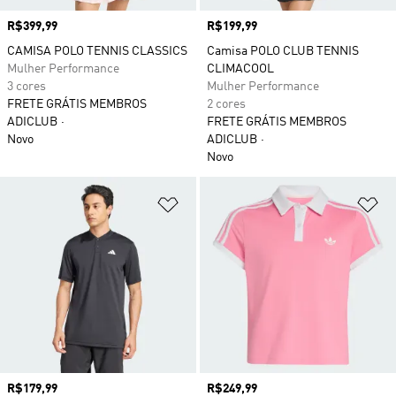
Preço
R$399,99
Preço
R$199,99
CAMISA POLO TENNIS CLASSICS
Camisa POLO CLUB TENNIS
Mulher Performance
CLIMACOOL
3 cores
Mulher Performance
FRETE GRÁTIS MEMBROS
2 cores
ADICLUB
FRETE GRÁTIS MEMBROS
Novo
ADICLUB
Novo
Adicionar à Lista de Desejos
Ad
Preço
R$179,99
Preço
R$249,99