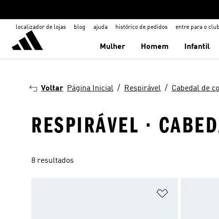
localizador de lojas
blog
ajuda
histórico de pedidos
entre para o clu
Mulher
Homem
Infantil
Voltar
Página Inicial
Respirável
Cabedal de c
RESPIRÁVEL · CABE
8 resultados
Adicionar à Li