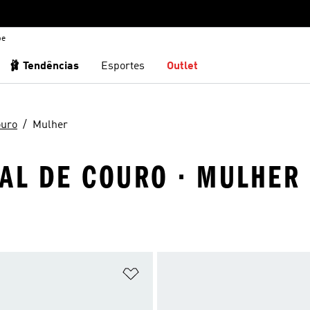
be
🩰 Tendências
Esportes
Outlet
ouro
Mulher
DAL DE COURO · MULHER
sta de Desejos
Adicionar à Lista de Desejos