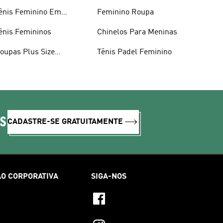
ênis Feminino Em
Feminino Roupa
romoção
ênis Femininos
Chinelos Para Meninas
oupas Plus Size
Tênis Padel Feminino
eminino
IS
CADASTRE-SE GRATUITAMENTE
O CORPORATIVA
SIGA-NOS