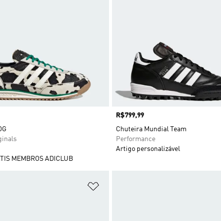
Preço
R$799,99
OG
Chuteira Mundial Team
ginals
Performance
Artigo personalizável
TIS MEMBROS ADICLUB
sta de Desejos
Adicionar à Lista de Desejos