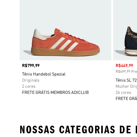
Preço
R$799,99
Preço com
R$449,99
R$699,99 Pre
Tênis Handebol Spezial
Originals
Tênis SL 72
2 cores
Mulher Ori
FRETE GRÁTIS MEMBROS ADICLUB
26 cores
FRETE GRÁ
NOSSAS CATEGORIAS DE 