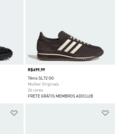
Preço
R$699,99
Tênis SL72 OG
Mulher Originals
26 cores
FRETE GRÁTIS MEMBROS ADICLUB
Adicionar à Lista de Desejos
Adicionar à