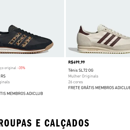
 desconto
Preço
R$699,99
ço original
-35%
Desconto
Tênis SL72 OG
 RS
Mulher Originals
ginals
26 cores
FRETE GRÁTIS MEMBROS ADICLU
TIS MEMBROS ADICLUB
ROUPAS E CALÇADOS