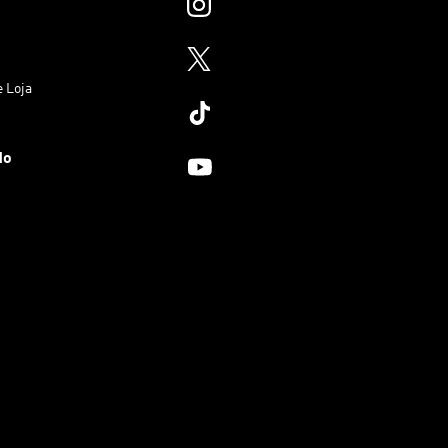
e Loja
do