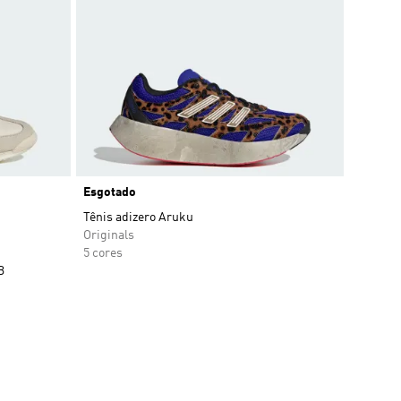
Esgotado
Tênis adizero Aruku
Originals
5 cores
B