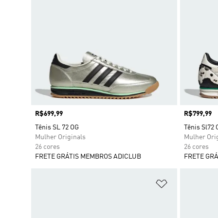
Preço
R$699,99
Preço
R$799,99
Tênis SL 72 OG
Tênis Sl72 
Mulher Originals
Mulher Ori
26 cores
26 cores
FRETE GRÁTIS MEMBROS ADICLUB
FRETE GRÁ
Adicionar à Li