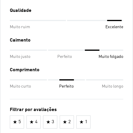
Qualidade
Muito ruim
Excelente
Caimento
Muito justo
Perfeito
Muito folgado
Comprimento
Muito curto
Perfeito
Muito longo
Filtrar por avaliações
5
4
3
2
1