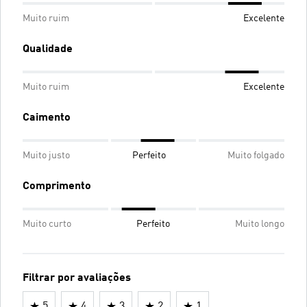
Muito ruim
Excelente
Qualidade
Muito ruim
Excelente
Caimento
Muito justo
Perfeito
Muito folgado
Comprimento
Muito curto
Perfeito
Muito longo
Filtrar por avaliações
5
4
3
2
1