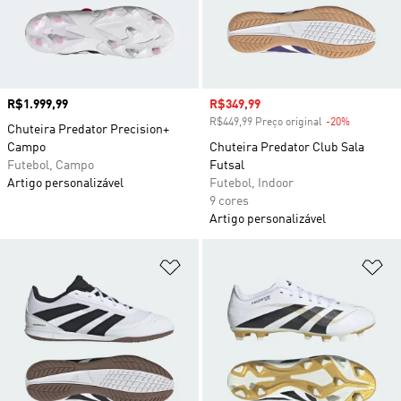
Preço
R$1.999,99
Preço com desconto
R$349,99
R$449,99 Preço original
-20%
Desconto
Chuteira Predator Precision+
Campo
Chuteira Predator Club Sala
Futebol, Campo
Futsal
Artigo personalizável
Futebol, Indoor
9 cores
Artigo personalizável
Adicionar à Lista de Desejos
Ad