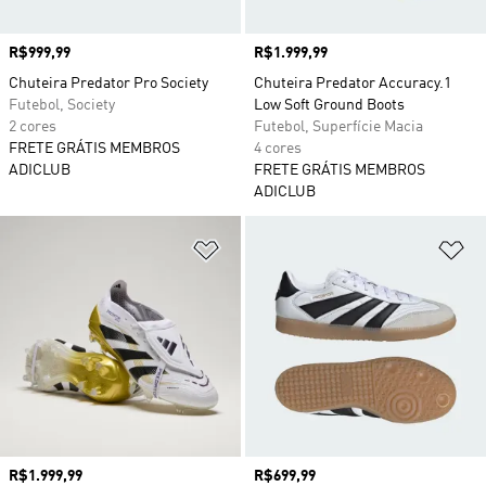
Preço
R$999,99
Preço
R$1.999,99
Chuteira Predator Pro Society
Chuteira Predator Accuracy.1
Futebol, Society
Low Soft Ground Boots
2 cores
Futebol, Superfície Macia
FRETE GRÁTIS MEMBROS
4 cores
ADICLUB
FRETE GRÁTIS MEMBROS
ADICLUB
Adicionar à Lista de Desejos
Ad
Preço
R$1.999,99
Preço
R$699,99