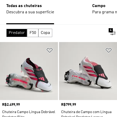
Todas as chuteiras
Campo
Descubra a sua superfície
Para grama n
4
Predator
F50
Copa
Adicionar à Lista de Desejos
Ad
Preço
R$2.499,99
Preço
R$799,99
Chuteira Campo Língua Dobrável
Chuteira de Campo com Língua