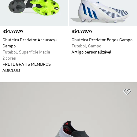
Preço
R$1.999,99
Preço
R$1.799,99
Chuteira Predator Accuracy+
Chuteira Predator Edge+ Campo
Campo
Futebol, Campo
Futebol, Superfície Macia
Artigo personalizável
2 cores
FRETE GRÁTIS MEMBROS
ADICLUB
Ad