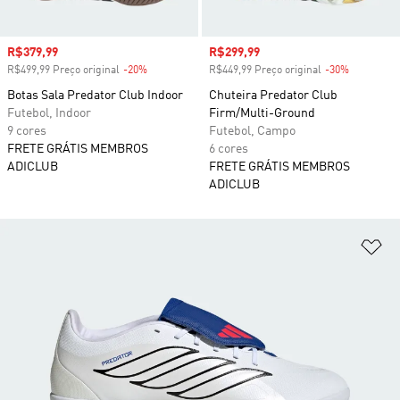
Preço com desconto
R$379,99
Preço com desconto
R$299,99
R$499,99 Preço original
-20%
Desconto
R$449,99 Preço original
-30%
Desconto
Botas Sala Predator Club Indoor
Chuteira Predator Club
Futebol, Indoor
Firm/Multi-Ground
9 cores
Futebol, Campo
FRETE GRÁTIS MEMBROS
6 cores
ADICLUB
FRETE GRÁTIS MEMBROS
ADICLUB
Ad