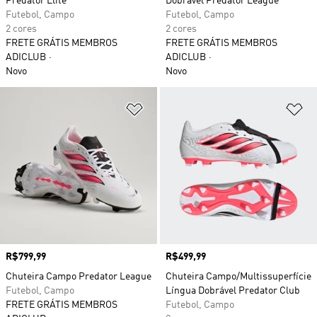
Predator Elite
Dobrável Predator League
Futebol, Campo
Futebol, Campo
2 cores
2 cores
FRETE GRÁTIS MEMBROS
FRETE GRÁTIS MEMBROS
ADICLUB
ADICLUB
Novo
Novo
Adicionar à Lista de Desejos
Ad
Preço
R$799,99
Preço
R$499,99
Chuteira Campo Predator League
Chuteira Campo/Multissuperfície
Futebol, Campo
Língua Dobrável Predator Club
FRETE GRÁTIS MEMBROS
Futebol, Campo