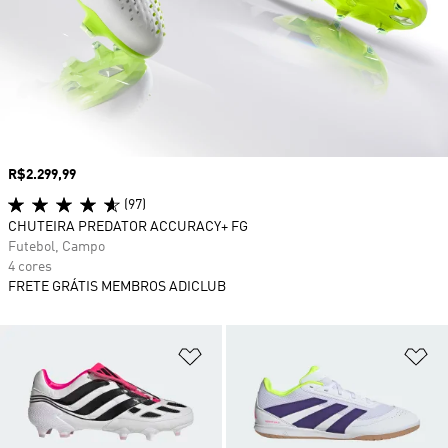
Preço
R$2.299,99
(97)
CHUTEIRA PREDATOR ACCURACY+ FG
Futebol, Campo
4 cores
FRETE GRÁTIS MEMBROS ADICLUB
Adicionar à Lista de Desejos
Ad