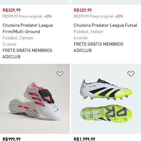
Preço com desconto
R$329,99
Preço com desconto
R$329,99
R$599,99 Preço original
-45%
Desconto
R$599,99 Preço original
-45%
Desconto
Chuteira Predator League
Chuteira Predator League Futsal
Firm/Multi-Ground
Futebol, Indoor
Futebol, Campo
4 cores
5 cores
FRETE GRÁTIS MEMBROS
FRETE GRÁTIS MEMBROS
ADICLUB
ADICLUB
Adicionar à Lista de Desejos
Ad
Preço
R$999,99
Preço
R$1.999,99