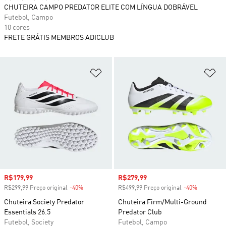
CHUTEIRA CAMPO PREDATOR ELITE COM LÍNGUA DOBRÁVEL
Futebol, Campo
10 cores
FRETE GRÁTIS MEMBROS ADICLUB
Adicionar à Lista de Desejos
Ad
Preço com desconto
R$179,99
Preço com desconto
R$279,99
R$299,99 Preço original
-40%
Desconto
R$499,99 Preço original
-40%
Desconto
Chuteira Society Predator
Chuteira Firm/Multi-Ground
Essentials 26.5
Predator Club
Futebol, Society
Futebol, Campo