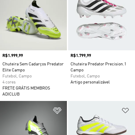
Preço
R$1.999,99
Preço
R$1.799,99
Chuteira Sem Cadarços Predator
Chuteira Predator Precision.1
Elite Campo
Campo
Futebol, Campo
Futebol, Campo
4 cores
Artigo personalizável
FRETE GRÁTIS MEMBROS
ADICLUB
Adicionar à Lista de Desejos
Ad