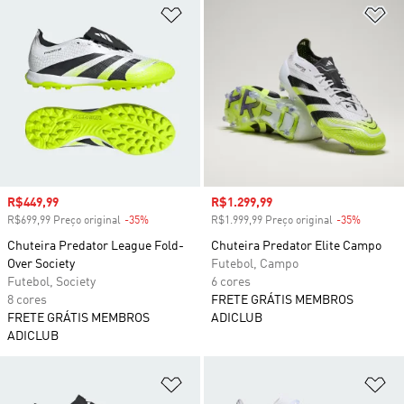
Adicionar à Lista de Desejos
Ad
Preço com desconto
R$449,99
Preço com desconto
R$1.299,99
R$699,99 Preço original
-35%
Desconto
R$1.999,99 Preço original
-35%
Descont
Chuteira Predator League Fold-
Chuteira Predator Elite Campo
Over Society
Futebol, Campo
Futebol, Society
6 cores
8 cores
FRETE GRÁTIS MEMBROS
FRETE GRÁTIS MEMBROS
ADICLUB
ADICLUB
Adicionar à Lista de Desejos
Ad