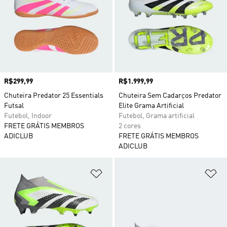
Preço
R$299,99
Preço
R$1.999,99
Chuteira Predator 25 Essentials
Chuteira Sem Cadarços Predator
Futsal
Elite Grama Artificial
Futebol, Indoor
Futebol, Grama artificial
FRETE GRÁTIS MEMBROS
2 cores
ADICLUB
FRETE GRÁTIS MEMBROS
ADICLUB
Adicionar à Lista de Desejos
Ad