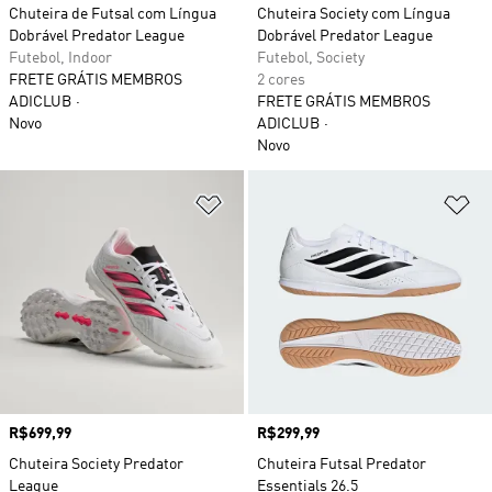
Chuteira de Futsal com Língua
Chuteira Society com Língua
Dobrável Predator League
Dobrável Predator League
Futebol, Indoor
Futebol, Society
FRETE GRÁTIS MEMBROS
2 cores
ADICLUB
FRETE GRÁTIS MEMBROS
Novo
ADICLUB
Novo
Adicionar à Lista de Desejos
Ad
Preço
R$699,99
Preço
R$299,99
Chuteira Society Predator
Chuteira Futsal Predator
League
Essentials 26.5