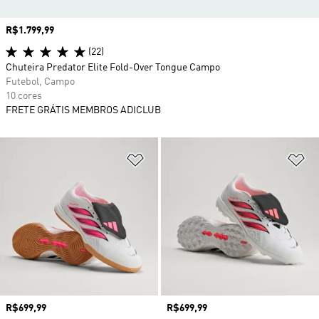
Preço
R$1.799,99
(22)
Chuteira Predator Elite Fold-Over Tongue Campo
Futebol, Campo
10 cores
FRETE GRÁTIS MEMBROS ADICLUB
Adicionar à Lista de Desejos
Ad
Preço
R$699,99
Preço
R$699,99