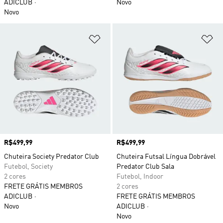
ADICLUB
Novo
Novo
Adicionar à Lista de Desejos
Ad
Preço
R$499,99
Preço
R$499,99
Chuteira Society Predator Club
Chuteira Futsal Língua Dobrável
Futebol, Society
Predator Club Sala
2 cores
Futebol, Indoor
FRETE GRÁTIS MEMBROS
2 cores
ADICLUB
FRETE GRÁTIS MEMBROS
Novo
ADICLUB
Novo