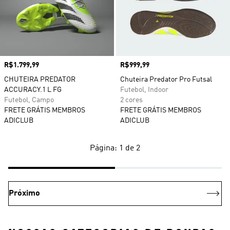
Preço
R$1.799,99
Preço
R$999,99
CHUTEIRA PREDATOR
Chuteira Predator Pro Futsal
ACCURACY.1 L FG
Futebol, Indoor
Futebol, Campo
2 cores
FRETE GRÁTIS MEMBROS
FRETE GRÁTIS MEMBROS
ADICLUB
ADICLUB
Página: 1 de 2
Próximo