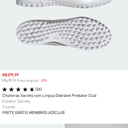
Preço com desconto
R$379,99
R$499,99 Preço original
-20%
Desconto
(26)
Chuteiras Society com Língua Dobrável Predator Club
Futebol, Society
3 cores
FRETE GRÁTIS MEMBROS ADICLUB