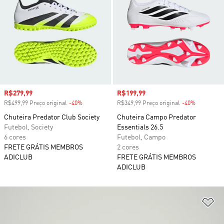
Preço com desconto
R$279,99
Preço com desconto
R$199,99
R$499,99 Preço original
-40%
Desconto
R$349,99 Preço original
-40%
Desconto
Chuteira Predator Club Society
Chuteira Campo Predator
Futebol, Society
Essentials 26.5
6 cores
Futebol, Campo
FRETE GRÁTIS MEMBROS
2 cores
ADICLUB
FRETE GRÁTIS MEMBROS
ADICLUB
Ad