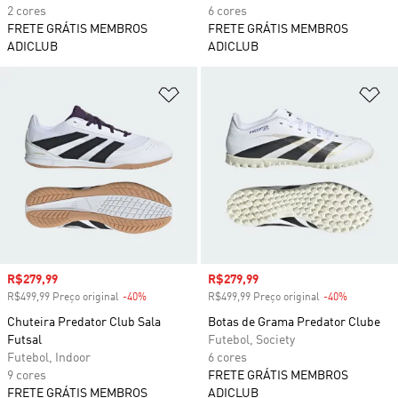
2 cores
6 cores
FRETE GRÁTIS MEMBROS
FRETE GRÁTIS MEMBROS
ADICLUB
ADICLUB
Adicionar à Lista de Desejos
Ad
Preço com desconto
R$279,99
Preço com desconto
R$279,99
R$499,99 Preço original
-40%
Desconto
R$499,99 Preço original
-40%
Desconto
Chuteira Predator Club Sala
Botas de Grama Predator Clube
Futsal
Futebol, Society
Futebol, Indoor
6 cores
9 cores
FRETE GRÁTIS MEMBROS
FRETE GRÁTIS MEMBROS
ADICLUB