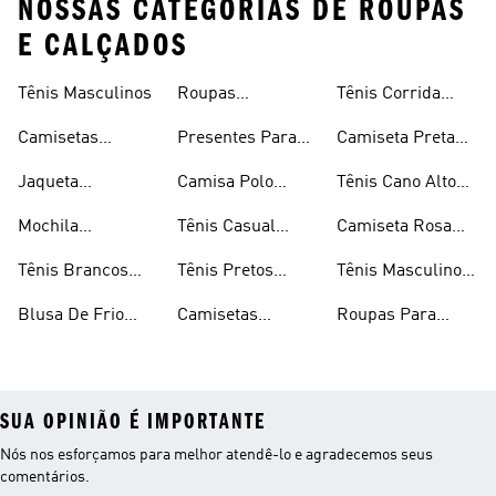
NOSSAS CATEGORIAS DE ROUPAS
E CALÇADOS
Tênis Masculinos
Roupas
Tênis Corrida
Masculinas
Masculinas
Masculino
Camisetas
Presentes Para
Camiseta Preta
Masculinas
Homens
Masculina
Jaqueta
Camisa Polo
Tênis Cano Alto
Masculina
Masculina
Masculino
Mochila
Tênis Casual
Camiseta Rosa
Masculina
Masculino
Masculina
Tênis Brancos
Tênis Pretos
Tênis Masculino
Masculinos
Masculinos
Em Promoção
Blusa De Frio
Camisetas
Roupas Para
Masculina
Brancas
Academia
Masculina
SUA OPINIÃO É IMPORTANTE
Nós nos esforçamos para melhor atendê-lo e agradecemos seus
comentários.