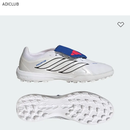
ADICLUB
Ad