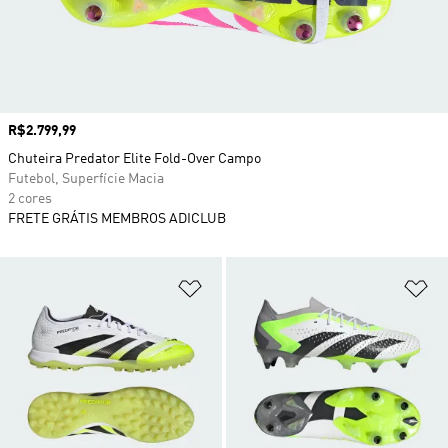
Preço
R$2.799,99
Chuteira Predator Elite Fold-Over Campo
Futebol, Superfície Macia
2 cores
FRETE GRÁTIS MEMBROS ADICLUB
Adicionar à Lista de Desejos
Ad