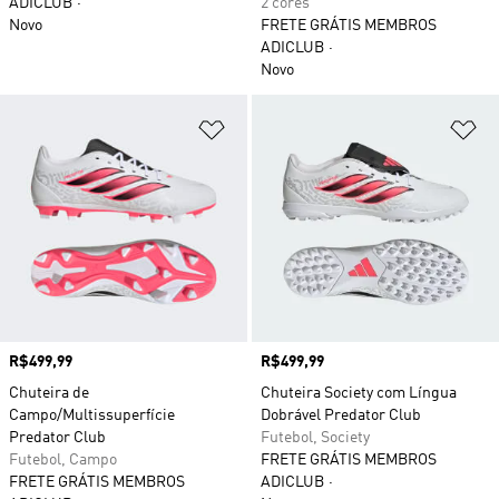
ADICLUB
2 cores
Novo
FRETE GRÁTIS MEMBROS
ADICLUB
Novo
Adicionar à Lista de Desejos
Ad
Preço
R$499,99
Preço
R$499,99
Chuteira de
Chuteira Society com Língua
Campo/Multissuperfície
Dobrável Predator Club
Predator Club
Futebol, Society
Futebol, Campo
FRETE GRÁTIS MEMBROS
FRETE GRÁTIS MEMBROS
ADICLUB