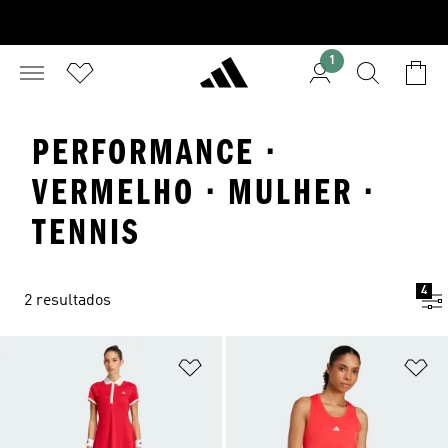
1
PERFORMANCE ·
VERMELHO · MULHER ·
TENNIS
4
2 resultados
Adicionar à Lista de Desejos
Ad