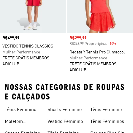
Preço
R$499,99
Preço com desconto
R$299,99
R$349,99 Preço original
-10%
Desconto
VESTIDO TENNIS CLASSICS
Mulher Performance
Regata Y Tennis Pro Climacool
FRETE GRÁTIS MEMBROS
Mulher Performance
ADICLUB
FRETE GRÁTIS MEMBROS
ADICLUB
NOSSAS CATEGORIAS DE ROUPAS
E CALÇADOS
Tênis Feminino
Shorts Feminino
Tênis Feminino
Em Promoção
Moletom
Vestido Feminino
Tênis Femininos
Feminino