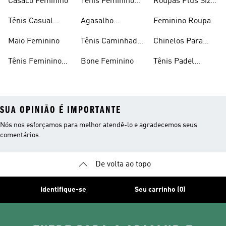
Casaco Feminino
Tênis Feminino
Roupas Plus Size
Preto
Feminino
Tênis Casual
Agasalho
Feminino Roupa
Feminino
Feminino
Maio Feminino
Tênis Caminhada
Chinelos Para
Feminino
Meninas
Tênis Feminino
Bone Feminino
Tênis Padel
Branco
Feminino
SUA OPINIÃO É IMPORTANTE
Nós nos esforçamos para melhor atendê-lo e agradecemos seus
comentários.
De volta ao topo
Identifique-se
Seu carrinho (0)