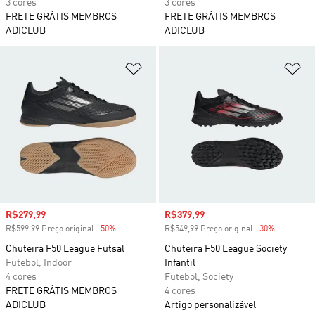
3 cores
3 cores
FRETE GRÁTIS MEMBROS
FRETE GRÁTIS MEMBROS
ADICLUB
ADICLUB
Adicionar à Lista de Desejos
Ad
Preço com desconto
R$279,99
Preço com desconto
R$379,99
R$599,99 Preço original
-50%
Desconto
R$549,99 Preço original
-30%
Desconto
Chuteira F50 League Futsal
Chuteira F50 League Society
Futebol, Indoor
Infantil
4 cores
Futebol, Society
FRETE GRÁTIS MEMBROS
4 cores
ADICLUB
Artigo personalizável