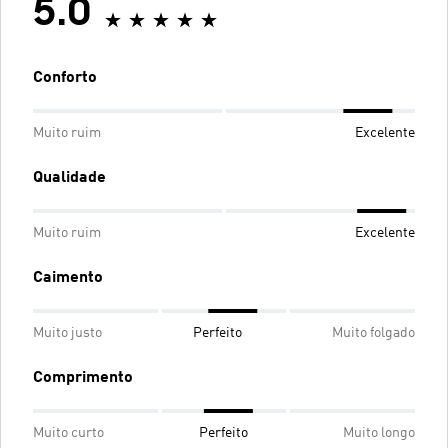
5.0
Conforto
Muito ruim
Excelente
Qualidade
Muito ruim
Excelente
Caimento
Muito justo
Perfeito
Muito folgado
Comprimento
Muito curto
Perfeito
Muito longo