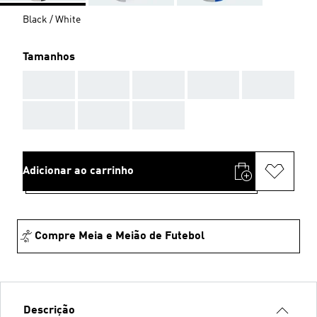
Black / White
Tamanhos
AAA
AAA
AAA
AAA
AAA
AAA
AAA
AAA
Adicionar ao carrinho
Compre Meia e Meião de Futebol
Descrição