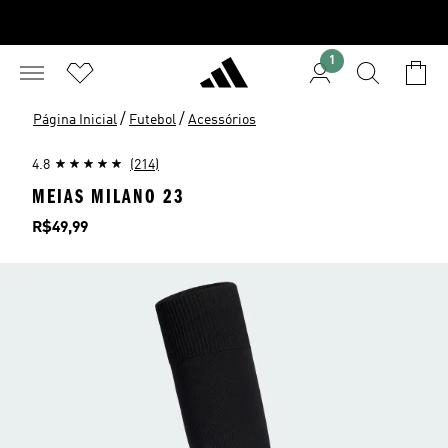
1
/
/
Página Inicial
Futebol
Acessórios
4.8
(214)
MEIAS MILANO 23
Preço
R$49,99